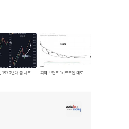
비트코인, 1970년대 금 차트 따라가나…700% 랠리 시나리오 주목
피터 브랜트 "비트코인 매도 후 금 매수 고민"