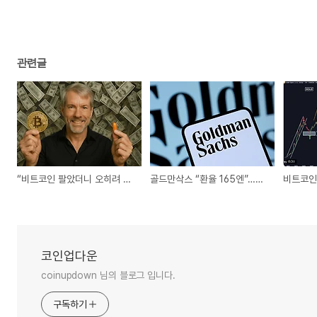
관련글
“비트코인 팔았더니 오히려 올랐다” 스트래티지 매도가 ‘호재’인 이유
골드만삭스 “환율 165엔”…엔저에 비트코인 ‘엔 캐리’ 기대
코인업다운
coinupdown 님의 블로그 입니다.
구독하기