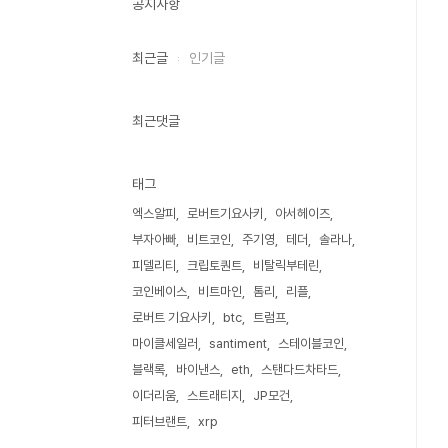
공지사항
최근글
인기글
최근댓글
태그
엑스알피
로버트기요사키
아서헤이즈
부자아빠
비트코인
주기영
테더
솔라나
피델리티
크립토퀀트
비탈릭부테린
코인베이스
비트마인
톰리
리플
로버트 기요사키
btc
트럼프
마이클세일러
santiment
스테이블코인
블랙록
바이낸스
eth
스탠다드차타드
이더리움
스트래티지
JP모건
피터브랜트
xrp