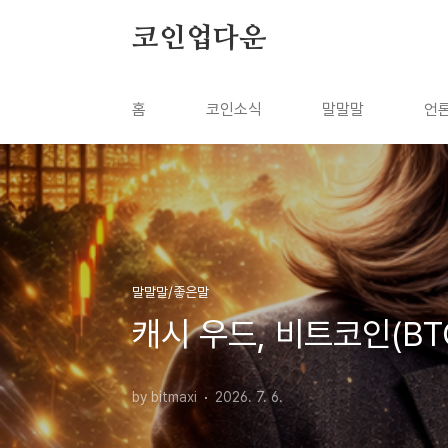
본문 바로가기
코인업다운
홈
코인소식
말말말
언
말말말/좋은말
캐시 우드, 비트코인(BT
by bitmaxi
2026. 7. 6.