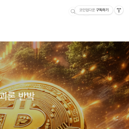
코인업다운
구독하기
붕괴론 반박