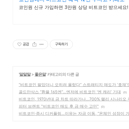
코인원 신규 가입하면 3만원 상당 비트코인 받으세요!
공감
구독하기
'
말말말
>
좋은말
' 카테고리의 다른 글
“비트코인 팔았더니 오히려 올랐다” 스트래티지 매도가 ‘호재’
골드만삭스 “환율 165엔”…엔저에 비트코인 ‘엔 캐리’ 기대
(0)
비트코인, 1970년대 금 차트 따라가나…700% 랠리 시나리오
피터 브랜트 "비트코인 매도 후 금 매수 고민"
(0)
비트코인·증시 디커플링…이유는 자금 이동, “온체인 성장이 가