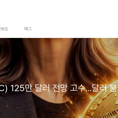
론보도
태그
C) 125만 달러 전망 고수...달러 