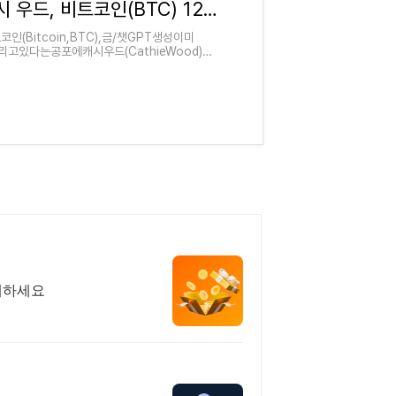
≪코인리더스≫ 캐시 우드, 비트코인(BTC) 125만 달러 전망 고수...달러 붕괴론 반박
코인(Bitcoin,BTC),금/챗GPT생성이미
있다는공포에캐시우드(CathieWood)가
래하세요