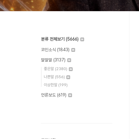
분류 전체보기
(5666)
코인소식
(1843)
말말말
(3137)
좋은말
(2380)
나쁜말
(556)
이상한말
(199)
언론보도
(619)