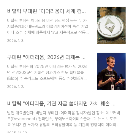
라지고 있다는 문제의식.‘피난처 기술(sanctuary
technologies)’ 개념중앙화된 권력에 의존하지 않
비탈릭 부테린 "이더리움이 세계 컴퓨터 되려면 두 가지 과제 충족해야"
는 분산형 인프라로 사용자를 감시·검열·외부 충격
비탈릭 부테린 이더리움 비전 정리핵심 목표 두 가
으로부터 보호.이더리움이 지금까지 직접적으로 큰
지탈중앙화: 네트워크와 애플리케이션이 특정 기업
역할을 해온 것은 아니지만, 최근 논의가 사회·기술
이나 소수 주체에 의존하지 않고 지속적으로 작동해
적 회복력 기여 방향으로 이동.금융 자율성 vs. 더
야 함.사용자가 직접 노드를 운영할 수 있어야 함.검
넓은 가치금융 자율성은 여전히 핵심 가치.그러나
2026. 1. 3.
증자와 인프라가 충분히 분산된 구조 유지 필요.사
결제·투자에만 초점을 맞추면 더 근본적인 불안을
용성: 일반 사용자가 이더리움을 쉽게 활용할 수 있
해결하지 못함.디지털 공간에서 신뢰와 통제 문..
도록 개선 필요.지갑 관리, 키 보관, 트랜잭션 처리
부테린 “이더리움, 2026년 과제는 탈중앙화”
과정 단순화.기술적 복잡성을 사용자에게 전가하지
비탈릭 부테린의 2025년 이더리움 평가 및 2026
않는 방향으로 발전해야 함.균형의 과제탈중앙화 강
년 전망2025년 기술적 성과가스 한도 확대블롭
화 → 사용성 저하 가능성.사용성 강화 → 중앙화
(Blob) 수 증가노드 소프트웨어 품질 개선zkEVM
위험 증가 가능성.두 목표 간 균형을 맞추는 것이 이
성능 도약피어DAS와 zkEVM을 통한 새로운 형태
더리움의 핵심 과제.현재 성과와 한계확장성 및 프
2026. 1. 2.
의 블록체인으로의 진전성과에 대한 평가“근본적으
로토콜 구조 개선 등 기술적 진전 있음.그러나 기술
로 더 강력한 새로운 형태의 블록체인으로 나아가는
발전만으로는 ‘세계 컴퓨터’ 비전 달성에 부족.네트
가장 큰 발걸음”그러나 목표 달성을 위해 더 많은
비탈릭 "이더리움, 기관 자금 쏟아지면 가치 훼손 우려"
워크 성격과 방향..
노력이 필요하다고 강조단기 유행(토큰화 달러, 밈
발언 개요발언자: 비탈릭 부테린 (이더리움 창시자)발언 장소: 데브커넥
코인 등)을 쫓는 것이 목표가 아님을 분명히 함이더
트(Devconnect) 컨퍼런스, 부에노스아이레스출처: DL뉴스 보도주
리움의 핵심 사명“더 자유롭고 개방된 인터넷을 떠
요 우려기관 투자자 유입의 부작용블랙록 등 기관의 영향력이 이더리움
받치는 중앙 인프라”검열·사기·제3자 개입 없는 탈
의 핵심 가치를 훼손할 수 있음두 가지 실질적 위협핵심 커뮤니티 이탈:
중앙화 애플리케이션 구축 필요워크어웨이 테스트
2025. 11. 20.