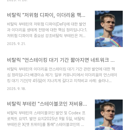
이더리움이 기관 중심으로 변질되면 기존 개발자 및 빌더들이 떠날 가
기준개발자가 사라져도 애플리케이션이 계속 작동
능성탈중앙화 구조 붕괴: 기술이 기관 맞춤형으로 바뀌면 일반 사용자
클라우드플레어 중단·해킹에도 사용자가 인식하지
비탈릭 "저위험 디파이, 이더리움 핵심될 것"
와 분산 노드 운영자의 참여가 어려워짐제안 및 대응 방안글로벌하고
못할 정도의 안정성금융, 신..
무허가적이며 검열 저항적인 프로토콜 개발에 집중해야 함이더리움 핵
비탈릭 부테린의 저위험 디파이(DeFi)에 대한 발언
심 가치에 헌신하는 강력한 커뮤니티의 필요성 강조
과 이더리움 생태계 전망에 대한 핵심 정리입니다:1.
https://coinness.com/news/1143642 비탈릭 "이더리움, 기관
저위험 디파이의 중요성 강조비탈릭 부테린은 저위
자금 쏟아지면 가치 훼손 우려" - ..
험 디파이를 이더리움의 핵심 애플리케이션으로 지
2025. 9. 21.
목“구글의 검색 기능처럼 필수적인 역할을 할 수 있
다”고 비유2. 디파이 프로토콜의 안정성 향상과거
보다 디파이 시스템이 안정적으로 진화주요 활용 분
비탈릭 "언스테이킹 대기 기간 짧아지면 네트워크 위험"
야:결제저축합성자산담보대출이더리움의 탈중앙화
비탈릭 부테린의 이더리움 언스테이킹 대기 기간 관련 발언에 대한 핵
가치와 결합해 지속적인 네트워크 기반 형성 가능3.
심 정리입니다:배경이슈 제기: 일부 커뮤니티에서 이더리움의 언스테이
금융 혁신과 포용성 확대저위험 디파이를 기반으로
킹 대기 기간(약 45일)이 지나치게 길다고 지적비교 사례: 솔라나
예측 시장평판 기반 대출 등 혁신적 금융 서비스 등
(SOL)의 언스테이킹 대기 기간은 약 2일로 훨씬 짧음비탈릭 부테린의
장 가능이를 통해 전 세계 금융 포용성 촉진 기대이
2025. 9. 18.
입장언스테이킹 비유: “군인의 전역 결정과 유사하다. 갑작스러운 이탈
발언은 이더리움이 단순한 스마트 계약 플랫폼을 넘
은 시스템 유지에 위협”보안 우선: 대기 기간 단축은 네트워크 신뢰도
어, 글로벌 금융 인프라로 자리잡기 위한 방향성을
비탈릭 부테린 "스테이블코인 저비용 거래, 가상자산 핵심 가치"
와 보안에 악영향을 줄 수 있음현 상황 인정: 대기 기간이 최적화돼 있
제시한 것으로 해석돼요...
지는 않지만, 단순한 단축은 위험하다고 경고이더리움 네트워크 현황밸
비탈릭 부테린의 스테이블코인 발언 및 Codex 프
리데이터 수: 100만 개 이상 활성화스테이킹된 ETH: 약 3,560만 개
로젝트 요약1. 발언 요지2025년 9월 5일, 비탈릭
(전체 공급량의 약 30%)이 발언은 이더리움의 보안성과 탈중앙화를
부테린은 X(옛 트위터)를 통해“스테이블코인의 저
유지하기 위한 구조적 선택..