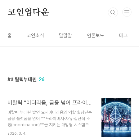
본문 바로가기
코인업다운
홈
코인소식
말말말
언론보도
태그
비탈릭부테린
26
비탈릭 “이더리움, 금융 넘어 프라이버시·자유 지키는 ‘피난처 기술’ 돼야”
비탈릭 부테린 발언 요지이더리움의 역할 확장단순
금융 플랫폼을 넘어 **프라이버시·자유·집단적 조
정(coordination)**을 지키는 개방형 시스템으로
발전해야 한다고 강조.정부·기업의 감시, 지정학적
2026. 3. 4.
불안, AI 영향력 확대 속에서 블록체인의 임무가 달