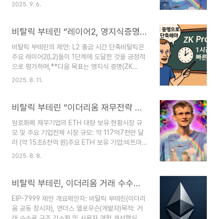
비용 거래는 오늘날 가상자산이 제공하는 핵심 가치
2025. 9. 6.
중 하나”라고 강조했다.이더리움 메인넷과 연계해
이를 강화하려는 시도들이 반갑다고 밝혔다. 2.
Codex 프로젝트 소개부테린은 신규 레이어2 프로
비탈릭 부테린 “레이어2, 영지식증명 도입 시급”… 서싱트(PROVE)·리스크제로(RiscZero) 솔루션 부상
젝트 Codex를 직접 태그하며 언급했다.Codex는
비탈릭 부테린의 제언: L2 출금 시간 단축비탈릭은
이더리움 기반의 스테이블코인 특화 레이어2 블록
주요 레이어2(L2)들이 1단계에 도달한 것을 긍정적
체인으로, 결제 비용 절감과 온·오프램프(현금 ↔
으로 평가하며,**다음 목표는 영지식 증명(ZK
가상자산) 효율 개선을 목표로 한다. 3. Codex의
Proof)을 통한 ‘1시간 미만의 빠른 출금’**이라고
전략적 특징스테이블코인 중심의 특화형 L2결제 실
2025. 8. 11.
강조이는 롤업의 최종 단계인 ‘2단계’보다 더 중요
용성에 초점이더리움의 보안성과 유동성을 활용전
한 과제로 지목됨문제 제기옵티미스틱 롤업의 출금
통 금융과 블록체인 간 연결성 강화4. 요약 결론부
대기 시간이 약 1주일로 너무 길어사용자들이 보안
비탈릭 부테린 “이더리움 재무전략 긍정…과도한 레버리지는 경계”
테린은 스테이..
이 취약한 멀티시그 브릿지를 이용하게 됨→ L2의
암호화폐 재무기업의 ETH 대량 보유 현황시장 규
보안성 저하비탈릭의 로드맵단기 목표: 1시간 미만
모 및 주요 기업전체 시장 규모: 약 117억7천만 달
출금중기 목표: 12초(1슬롯) 내 출금기술적 대안:영
러 (약 15조6천억 원)주요 ETH 보유 기업:비트마
지식 증명옵티미스틱 증명TEE(신뢰 실행 환경)하이
인 이머전 테크놀로지(BitMine Immersion
브리드 시스템 제안영지식 인프라 프로젝트의 부상
2025. 8. 8.
Technologies): 약 83만3,100 ETH (약 32억
비탈릭의 발언 이후, 기존 L2들이 영지식 기술을 쉽
달러)샤프링크 게이밍(SharpLink Gaming): 약
게 통합할 수 있도록 돕는 인프라 프로젝트들이 주
20억 달러 상당더 이더머신(The Ether
비탈릭 부테린, 이더리움 거래 수수료 구조 간소개편안 EIP-7999 제안
목받고..
Machine): 약 13억4천만 달러이더리움 재단
EIP-7999 제안 개요제안자: 비탈릭 부테린(이더리
(Ethereum Foundation)펄스체인(PulseChain)
움 공동 창시자), 앤더스 엘로우슨(개발자)목적: 거
투자 방식의 특징다양한 재정 상황을 가진 투자자,
래 수수료 구조 간소화 및 사용자 경험 개선핵심 내