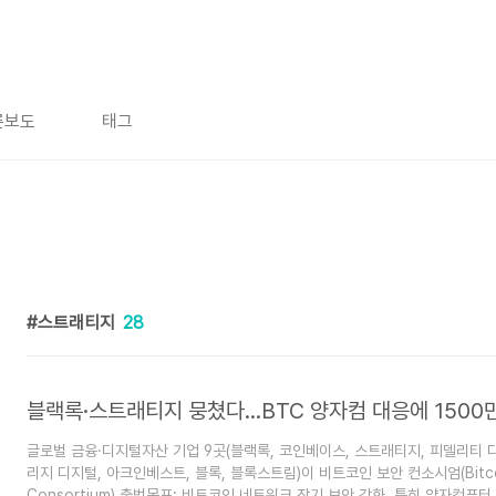
론보도
태그
스트래티지
28
블랙록·스트래티지 뭉쳤다…BTC 양자컴 대응에 1500
글로벌 금융·디지털자산 기업 9곳(블랙록, 코인베이스, 스트래티지, 피델리티 
리지 디지털, 아크인베스트, 블록, 블록스트림)이 비트코인 보안 컨소시엄(Bitcoin
Consortium) 출범목표: 비트코인 네트워크 장기 보안 강화, 특히 양자컴퓨터