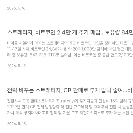
318억달러.시장 평가:6월 5일 기준 시가총액 약 416억달러 → 순자산가치(NA
2026. 6. 9.
높음.세일러의 ‘비트코인 가치 상승 플라이휠’ 전략에 프리미엄이 반영돼 왔으나
프리미엄 축소 위험 확대.리스크 시나리오:BTC가 5만달러까지 하락 시 순자산
감소.시장 프리미엄이 사라지면 MSTR 주가는 BTC보다 더 큰 폭의 하락 압력 
스트래티지, 비트코인 2.4만 개 추가 매입…보유량 84
마이클 세일러가 이끄는 스트래티지의 최근 비트코인 매입을 정리하면 다음과 같
11~17일 사이 비트코인 24,869개를 약 20억1,000만 달러에 매입.평균 매입가
러.총 보유량: 843,738 BTC로 늘어남. 이는 비트코인 총 공급 한도(2,100만
가: 약 638억7,000만 달러, 평균 취득가 1BTC당 75,700달러.현재 평가가치
2026. 5. 19.
이익 약 14억 달러.재원 조달 방식:클래스A 보통주(MSTR) 43만여 주 매각 →
달.영구 우선주(STRC) 1,951만여 주 매각 → 약 19억5,000만 달러 조달.
선주, 연환산 배당률 약 11.5%.시장 반응:비..
전환사채(CB) 환매스트래티지(Strategy)가 투자자들과 협상해 15억 달러 
2029년 만기 CB 전체 발행량의 약 절반 규모목적 및 효과주식 전환 시 발생할
가치 희석 방지대차대조표 정리 및 자본 구조 재편CB 축소로 주가 매물 부담 
수 기반 강화비트코인 매각 가능성기존 “비트코인 절대 매도하지 않는다”는 입
2026. 5. 18.
러 회장: 배당금 지급 등 주주 가치 제고 상황에서 일부 매각 가능성 언급CEO 
축소 시나리오 제시SEC 제출 서류: 환매 자금 조달에 비트코인 매각 수익 포