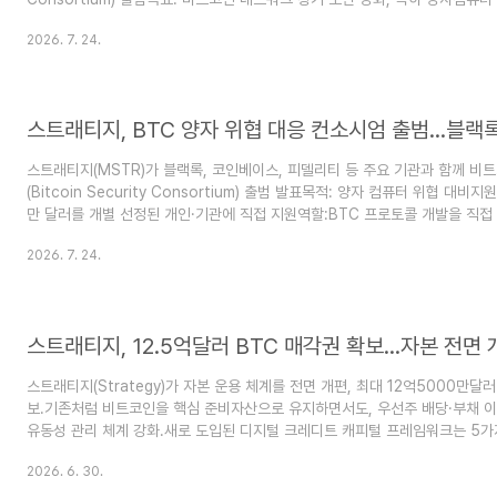
년간 총 1,500만 달러를 비트코인 보안 연구·오픈소스 개발에 지원운영 방식
2026. 7. 24.
직접 운용하거나 프로토콜 개발 방향을 결정하지 않음각 기업이 독립적으로 개
자·대중에게 보안 개발 현황을 정기적으로 공개브링크(Brink) 대표 마이크 
조율, 컨소시엄은 공식 프로토콜 입장 내지 않음기술적 논의:BIP-360(공개키 노
스트래티지, BTC 양자 위협 대응 컨소시엄 출범...블랙
스트래티지(MSTR)가 블랙록, 코인베이스, 피델리티 등 주요 기관과 함께 비
(Bitcoin Security Consortium) 출범 발표목적: 양자 컴퓨터 위협 대비지원
만 달러를 개별 선정된 개인·기관에 직접 지원역할:BTC 프로토콜 개발을 직접
하지 않음투자자들에게 보안 관련 정보를 제공하는 독립 후원 기구로 운영즉, 
2026. 7. 24.
인 생태계의 장기적 보안 강화를 위해 자금을 지원하고 정보 제공을 담당하는 
것입니다.https://coinness.com/news/1163759 속보 | 스트래티지, 
엄 출범...블랙록 등 참여 - 코인니스비트코인 그리고 블록체인, 코인니스는 ..
스트래티지, 12.5억달러 BTC 매각권 확보…자본 전면 
스트래티지(Strategy)가 자본 운용 체계를 전면 개편, 최대 12억5000만달러
보.기존처럼 비트코인을 핵심 준비자산으로 유지하면서도, 우선주 배당·부채 이
유동성 관리 체계 강화.새로 도입된 디지털 크레디트 캐피털 프레임워크는 5가
5000만달러 규모 달러 준비금 정책STRC 우선주 배당정책 개편디지털 크레
2026. 6. 30.
자사주 매입BTC 현금화 프로그램BTC 매각은 필수 의무가 아닌 선택권으로, 
계 요건·주주가치 고려해 진행. 종료 시한 없음.현재 달러 준비금은 25억500