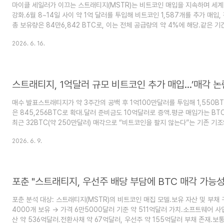
마이클 세일러가 이끄는 스트래티지(MSTR)는 비트코인 매입을 지속하며 세계
강화.6월 8~14일 사이 약 1억 달러를 투입해 비트코인 1,587개를 추가 매입, 
총 보유량은 84만6,842 BTC로, 이는 전체 공급량의 약 4%에 해당.같은 기
달러를 추가 조달, USD 리저브(배당·이자 지급용 자금) 규모를 10억 달러 → 
2026. 6. 16.
달은 현금성 자산이나 기존 BTC 매도가 아닌 주식 발행을 통한 방식으로 진행
매각(ATM 프로그램)을 통해 173만 주를 처분, 2억900만 달러를 확보한 주
BTC 가치는 약 560억 달러, 누적 매입액은 640억 달러, 평균 매입 ..
스트래티지, 1억달러 규모 비트코인 추가 매입…’매각 논
매수 발표스트래티지가 약 3주간의 공백 후 1억100만달러를 투입해 1,550BT
은 845,256BTC로 확대.달러 준비금도 10억달러로 증액.평균 매입가는 BTC
최근 32BTC(약 250만달러) 매각으로 “비트코인을 팔지 않는다”는 기존 기
생.CNBC 진행자 짐 크래머는 “세일러가 비트코인을 죽였다”고 비판.세일러는 
2026. 6. 9.
하며 추가 매수 예고.해석1,550BTC 매입은 매각 논란에 대한 사실상 반박으
BTC 축적을 통해 주주가 간접적으로 BTC에 투자할 수 있는 수단 제공.비판론
기존 주주 지분 가치를 희석시킬 수 있다고 지적.피터 시프: 이번 발표는 손상 통
포춘 "스트래티지, 우선주 배당 부담에 BTC 매각 가능성
포춘 분석 대상: 스트래티지(MSTR)의 비트코인 매집 모델.보유 자산 및 부채 구
4000개 보유 → 가격 6만5000달러 기준 약 511억달러 가치.소프트웨어 사
산 약 536억달러.전환사채 약 67억달러, 우선주 약 155억달러 부채 존재.보