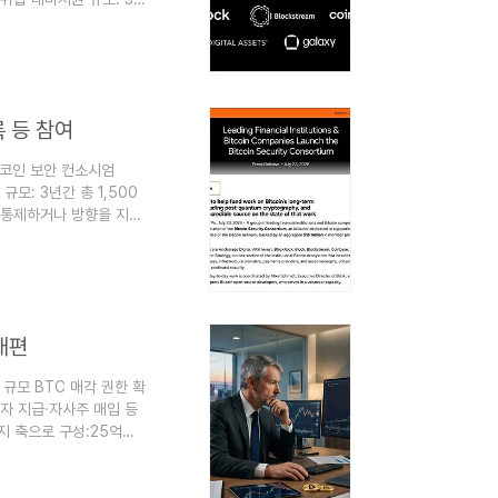
:컨소시엄은 공동 기금을
발자·연구자를 지원투자
슈미트가 자원봉사로 운영
출 최소화), 양자..
록 등 참여
트코인 보안 컨소시엄
 규모: 3년간 총 1,500
 통제하거나 방향을 지시
이번 컨소시엄은 비트코
독립적 협력체로 출범한
BTC 양자 위협 대응 컨소시
개편
 규모 BTC 매각 권한 확
자 지급·자사주 매입 등
지 축으로 구성:25억
디트 증권MSTR 보통주
필요 시 유동성·세금·회
0만달러, 연간 배당·이자