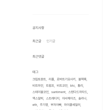
공지사항
최근글
인기글
최근댓글
태그
크립토퀀트
리플
로버트기요사키
블랙록
비트마인
트럼프
비트코인
btc
톰리
스테이블코인
santiment
스탠다드차타드
엑스알피
스트래티지
아서헤이즈
솔라나
eth
주기영
부자아빠
마이클세일러