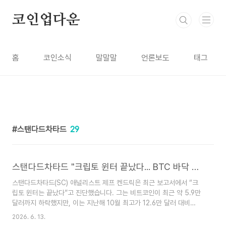
본문 바로가기
코인업다운
홈
코인소식
말말말
언론보도
태그
스탠다드차타드
29
스탠다드차타드 "크립토 윈터 끝났다... BTC 바닥 찍어"
스탠다드차타드(SC) 애널리스트 제프 켄드릭은 최근 보고서에서 “크
립토 윈터는 끝났다”고 진단했습니다. 그는 비트코인이 최근 약 5.9만
달러까지 하락했지만, 이는 지난해 10월 최고가 12.6만 달러 대비
53% 떨어진 최저점 구간이었다고 설명했습니다. 따라서 암호화폐 시
2026. 6. 13.
장의 가장 혹독한 시기는 이미 지나갔으며, 이제 회복 국면에 들어섰다