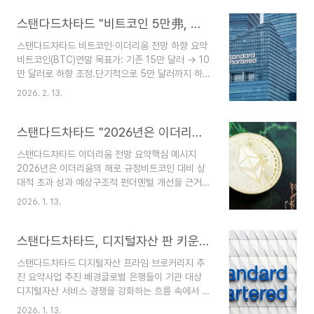
는 분석입니다. 또한 그는 미국과 이란 간 평화 협정 가능성, 스페이스
스탠다드차타드 "비트코인 5만弗, 이더리움 1400弗까지 하락 가능성"
X의 역사적인 IPO와 같은 글로벌 이벤트가 최근 몇 달간 부진했던 암
호화폐 시장에 새로운 촉매제가 될 수 있다고 덧붙였습니다. 즉, SC는
스탠다드차타드 비트코인·이더리움 전망 하향 요약
단순한 가격 반등을 넘어 지정학적·산업적 요인이 시장 회복을 뒷받침
비트코인(BTC)연말 목표가: 기존 15만 달러 → 10
할 것이라고 보고 있는 셈입니다.흥미로운 점은, 이런 분석이 투자자 심
만 달러로 하향 조정.단기적으로 5만 달러까지 하락
리에 어떤 영향을 줄지입..
가능성 제시.최근 3개월 새 두 번째 하향 조정.현재
2026. 2. 13.
가격은 2025년 10월 사상 최고가 대비 40% 이상
하락한 수준.리스크 요인현물 ETF 자금 유출 가능
성.거시경제 환경 악화.연준(Fed) 금리 인하 지연.
스탠다드차타드 "2026년은 이더리움의 해…상대적 강세 전망"
이더리움(ETH)연말 목표가: 기존 7,500달러 →
스탠다드차타드 이더리움 전망 요약핵심 메시지
4,000달러로 대폭 하향.단기적으로 1,400달러까
2026년은 이더리움의 해로 규정비트코인 대비 상
지 추가 하락 가능성 언급.핵심 메시지스탠다드차타
대적 초과 성과 예상구조적 펀더멘털 개선을 근거로
드는 비트코인과 이더리움 모두에 대해 보수적 전망
중장기 상승 여력 강조가격 전망단기 목표 하향
을 강화했습니다. ETF 자금 흐름과 거시경제 변수,
2026. 1. 13.
2026년 말: 12,000달러 → 7,500달러2027년:
연준 정책 지연이 주요 부담 요인으로 지목되며, 단
15,000달러2028년: 22,000달러장기 목표 상향
기적으로는 추가 하락 가능성을 열어둔 상..
2029년 말: 30,000달러2030년 말: 40,000달
스탠다드차타드, 디지털자산 판 키운다…기관 투자자 정조준
러근거 및 분석비트코인의 기대 이하 성과가 전체
스탠다드차타드 디지털자산 프라임 브로커리지 추
시장 수익률 제한그러나 이더리움은 스테이블코인,
진 요약사업 추진 배경글로벌 은행들이 기관 대상
RWA(실물자산 토큰화), DeFi 영역에서 확고한 지
디지털자산 서비스 경쟁을 강화하는 흐름 속에서 스
위 유지ETH/BTC 비율: 2021년 고점(0.08) 수준
탠다드차타드(SC)도 관련 사업 확장에 나섬디지털
으로 회귀 가능성 전망네트워크 확장성과 온체인 활
2026. 1. 13.