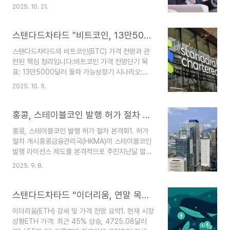
2028년 말 목표가: 50만 달러. “100% 달성 가
기반으로 2028년까지 25,000달러 도달을 예상
2025. 10. 21.
능”하다고 평가.2025년 연말 목표가: 20만 달러.
하고 있습니
최근 급락은 단기 조정일 뿐이며 실현 가능한 수치
다.https://bloomingbit.io/feed/news/101445
로 봄.우호적 환경 요인:ETF 자금 유입 지속연준의
스탠다드차타드 "비트코인, 13만5000달러 단기 돌파 가능…연말 20만달러도 전망"
스탠다드차타드 ..
금리 인하 기조미국 정부 셧다운 등 매크로 환경2.
스탠다드차타드의 비트코인(BTC) 가격 전망과 관
이더리움 성장성 평가연말 목표가: 7,500달러성장
련된 핵심 정리입니다:비트코인 가격 전망단기 목
요인:디파이(DeFi)와 실물자산 토큰화 등 다양한 활
표: 13만5000달러 돌파 가능성장기 시나리오:
용처기관 투자자들의 신뢰 확보 및 네트워크 채택
ETF 자금 유입이 연말까지 가속화될 경우 최대 20
확대관련 토큰 전망:실물자산 토큰화 분야에서 아베
2025. 10. 5.
만달러 도달 가능성현재 가격: 약 12만4500달러
(Aave)를 핵심 수혜 토큰으로 지목“ETH가 두 배가
로 사상 최고가에 근접상승 배경 요인미국 정부 셧
된다면 AAVE는 세 배가 될 가능성”3. 기관..
다운:셧다운이 단기 상승 촉매로 작용정부 불확실성
홍콩, 스테이블코인 발행 허가 절차 개시…77곳 중 소수만 첫 면허 발급
이 비트코인 강세 요인으로 부각미국채 프리미엄과
홍콩, 스테이블코인 발행 허가 절차 본격화1. 허가
비트코인 가격 간 상관관계 강화ETF 자금 유입:올
절차 개시홍콩금융관리국(HKMA)이 스테이블코인
해 들어 비트코인 현물 ETF로 약 230억달러 순유
발행 라이선스 제도를 본격적으로 추진지난달 말까
입최근 한 주간에만 22억5000만달러 추가 유입연
지 77개 기관이 관심 표명, 이 중 소수만 라이선스
말까지 추가 200억달러 유입 시 20만달러 시나리
2025. 9. 8.
발급 예정2. 심사 진행 상황현재는 예비 검토 단계
오 현실화 가능전문가 분석전문가 소속 주요 분석
이며, 최종 승인은 요건 충족 여부에 따라 결정
내용제프리 켄드릭스탠다드차타드 디지털자산 리서
HKMA 대변인: “라이선스 발급 여부는 신청 기관의
스탠다드차타드 “이더리움, 연말 목표가 7500달러” 60% 상향 조정
치 총괄셧다운은 과거보다 ..
자격 요건 충족 여부에 달려 있다”3. 점진적 도입
이더리움(ETH) 강세 및 가격 전망 요약1. 현재 시장
방식초기에는 일부 기관에만 허가, 이후 점진적으로
상황ETH 가격: 최근 45% 상승, 4725.08달러
확대목적: 시장 감독체계 강화 및 안정적인 디지털