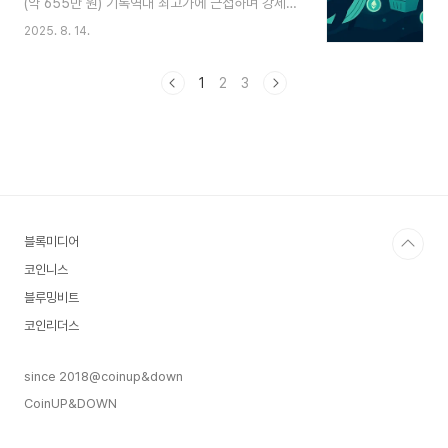
(약 655만 원) 기록역대 최고가에 근접하며 강세
자산 환경 조성4. 글로벌 금융기관 참여중국공상은
지속2. 스탠다드차타드의 전망항목 기존 전망 수정
행(ICBC), 중국은행, HSBC, 스탠다드차타드(SC)
2025. 8. 14.
전망2024년 연말 목표가$4,000 (약 555만
등 글로벌 은행들이 홍콩 자회사를 통해 신청서 제
원)$7,500 (약 1041만 원)2028년 장기 목표가—
출이들이 라이선스를 확보할 경우, 홍콩은 규제 기
$25,000 (약 3469만 원)상향 이유:기관 투자자
1
2
3
반의 ..
들의 ETH 보유량 증가스테이블코인 시장 성장스테
이킹 보상 수요 확대3. 주요 배경 요인스테이킹 기
능: BTC와 달리 ETH는 네트워크 참여로 보상 가
능규제 변화: 트럼프 대통령이 ‘지니어스법(Genius
Act)’ 승인 → 스테이블코인 규제 체계 마련지난 4
주간 ETH 가격 50% 이상 상승4. 장기적 성장 전
망스테이블코인 시장:..
블록미디어
코인니스
블루밍비트
코인리더스
since 2018@coinup&down
CoinUP&DOWN