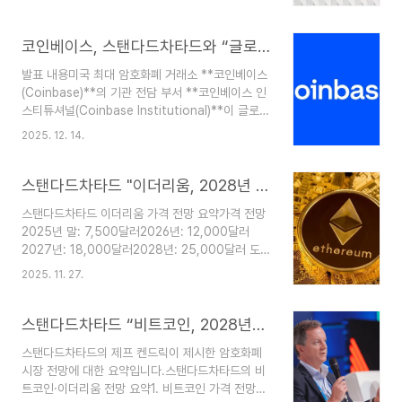
자산 시장에 기관 자금 유입 증가 → 종합 거래 지원
용도에서 구조적 우위자금 흐름디지털자산 상장지
서비스 수요 확대주요 내용프라임 브로커리지 설립
수상품·기업 재무 자산 편입 둔화에도 이더리움은 ..
검토기관 투자자 대상 금융, 증권 대차, 커스터디 등
코인베이스, 스탠다드차타드와 “글로벌 기관 디지털자산 솔루션 제공”
제공현재 논의 초기 단계, 서비스 출시 시점은 미정
발표 내용미국 최대 암호화폐 거래소 **코인베이스
사업 구조: SC벤처스(벤처캐피털 자회사) 산하에
(Coinbase)**의 기관 전담 부서 **코인베이스 인
두는 방안기업·투자은행 부문에 직접 편입 시 발생
스티튜셔널(Coinbase Institutional)**이 글로벌
하는 엄격한 자본 규제 부담 완화 목적SC벤처스 대
금융 그룹 **스탠다드차타드(Standard
변인: 관련 논평 거부관련 프로젝트SC벤처스는
2025. 12. 14.
Chartered)**와의 파트너십 확장을 발표.2025
2025년 12월 ‘프로젝트37C’ 공개커스터디, 토큰
년 12월 13일(현지시간) 공식 X(구 트위터) 계정을
화, 시장 접근 서비스 개발 계획 발표당시에는 프라
통해 공개.목표: 기관 등급 디지털 자산 솔루션을 글
스탠다드차타드 "이더리움, 2028년 2만5000달러 전망…강세 지속"
임 브로커리지 사업..
로벌 차원에서 제공.협력 범위트레이딩부터 커스터
스탠다드차타드 이더리움 가격 전망 요약가격 전망
디(수탁) 서비스까지 디지털 자산 라이프사이클 전
2025년 말: 7,500달러2026년: 12,000달러
반을 아우름.코인베이스의 Crypto-as-a-
2027년: 18,000달러2028년: 25,000달러 도
Service(서비스형 암호화폐) 플랫폼을 기반으로 운
달 예상현재 상황 (2025년 11월 기준)이더리움 가
영.안전하고 원활한 시장 접근을 위한 새로운 표준
2025. 11. 27.
격: 2,926달러최근 한 달간 25% 이상 하락,
제시.스탠다드차타드의 역할전통 금융권 중 디지털
3,000달러 아래로 떨어짐일부 분석가: 2,500달
자산 분야에서 가장 적극적인 은행 중 ..
러까지 추가 하락 가능성 제기강세 요인 (스탠다드
스탠다드차타드 “비트코인, 2028년까지 50만달러 달성 100% 가능하다”
차타드 분석)기업 재무 부문에서 이더리움 매입 증
스탠다드차타드의 제프 켄드릭이 제시한 암호화폐
가ETF(상장지수펀드) 수요 지속장기적으로는 구조
시장 전망에 대한 요약입니다.스탠다드차타드의 비
적 강세 전망 유지즉, 단기적으로는 하락 압력이 있
트코인·이더리움 전망 요약1. 비트코인 가격 전망
지만, 스탠다드차타드는 기업 수요와 ETF 확대를