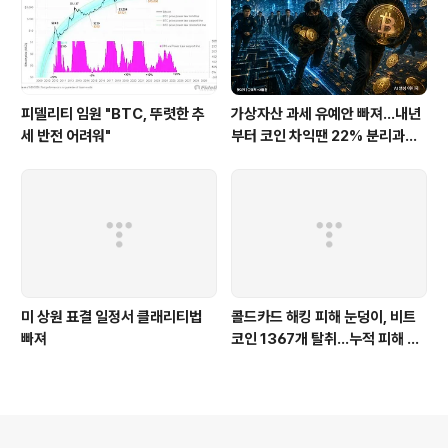
피델리티 임원 "BTC, 뚜렷한 추
가상자산 과세 유예안 빠져...내년
세 반전 어려워"
부터 코인 차익땐 22% 분리과세
[2026 세제개편]
미 상원 표결 일정서 클래리티법
콜드카드 해킹 피해 눈덩이, 비트
빠져
코인 1367개 탈취…누적 피해 89
00만달러(종합)
의안내