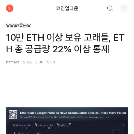
검색하기
코인업다운
티스토리
말말말/좋은말
10만 ETH 이상 보유 고래들, ET
H 총 공급량 22% 이상 통제
bitmaxi
2026. 5. 30. 15:50