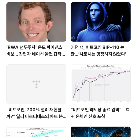
ETF라는 새로운 수요 동력은 존재하지만 ETF 출시 이후
에도 거래소 보유량은 계속 줄어드는 상황.즉, 공급 측면에
서는 강세 요인이 있지만, 수요가 뒷받침되지 않는다면 가
격 상승으로 이어지..
‘RWA 선두주자’ 온도 파이낸스
애덤 백, 비트코인 BIP-110 논
비보… 창업자 네이선 올먼 갑작스
란…‘사토시는 멍청하지 않았다’
런 별세
“비트코인, 700% 랠리 재현할
“비트코인 약세장 종료 임박” …희
까?” 알리 마르티네즈의 차트 분
귀 온체인 신호 포착
석 주시