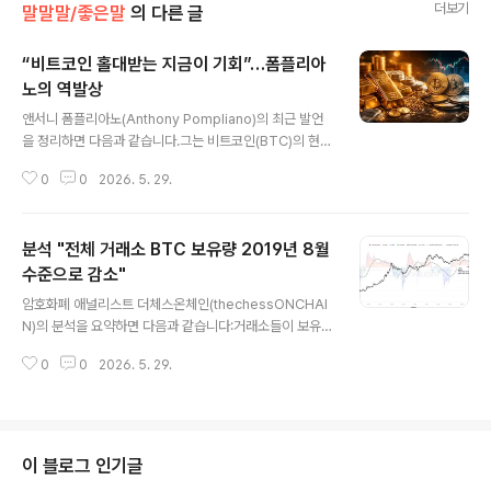
더보기
말말말/좋은말
의 다른 글
“비트코인 홀대받는 지금이 기회”…폼플리아
노의 역발상
글 내용
앤서니 폼플리아노(Anthony Pompliano)의 최근 발언
을 정리하면 다음과 같습니다.그는 비트코인(BTC)의 현재
시장 상황을 “이가 들끓는 개(a dog with fleas)”에 비유
0
0
2026. 5. 29.
하며, 지금이 오히려 강력히 관심을 가져야 할 시기라고 주
장.비트코인이 외면받는 이유로는최고점 돌파 이후 이어진
지루한 횡보와 조정,단기 변동성에 따른 투자자 피로감,고
분석 "전체 거래소 BTC 보유량 2019년 8월
금리 장기화와 지정학적 긴장으로 인한 단기 매수 동력 약
화를 지적.그러나 이러한 냉각기는 역사적으로 반복된 조
수준으로 감소"
글 내용
정 과정이며, 역발상 투자자에게는 진입 기회가 될 수 있다
암호화폐 애널리스트 더체스온체인(thechessONCHAI
고 강조.미국 재정 상황과 관련된 그의 논지는 다음과 같습
N)의 분석을 요약하면 다음과 같습니다:거래소들이 보유한
니다:미국 국가 부채가 39조 달러를 돌파, 연간 이자 비용
비트코인(BTC) 총량은 약 2,666,753개로 감소, 이는 2
만 1조 달러를 넘어 국방비를 초월.세수의 약 19%가 생산
0
0
2026. 5. 29.
019년 8월 수준.현재 BTC 가격은 당시보다 약 8배 높음.
적 활동 없..
2019년에는 거래소 보유량 감소가 강세 사이클과 맞물려
수요를 형성했지만, 현재는 수요가 불투명해 약세 영역으
로 평가됨.거래소 내 보유량 감소는 즉시 매도 가능한 물량
이 줄어드는 의미지만, 가격 상승을 위해서는 수요가 반드
이 블로그 인기글
시 뒷받침돼야 함.공급 부족 현상은 지속되고 있으며, 현물