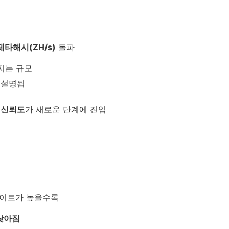
 제타해시(ZH/s)
돌파
지는 규모
 설명됨
 신뢰도
가 새로운 단계에 진입
이트가 높을수록
낮아짐