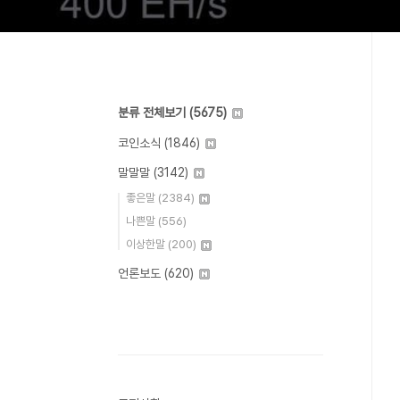
분류 전체보기
(5675)
코인소식
(1846)
말말말
(3142)
좋은말
(2384)
나쁜말
(556)
이상한말
(200)
언론보도
(620)