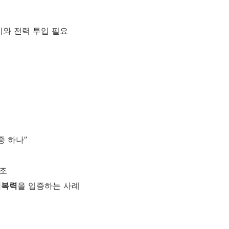
비와 전력 투입 필요
중 하나”
조
회복력
을 입증하는 사례