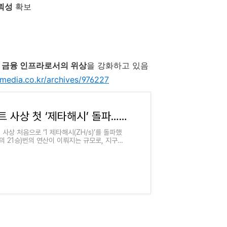
뢰성
확보
 금융 인프라로서의 위상
을 강화하고 있음
media.co.kr/archives/976227
비트코인 해시레이트 사상 첫 ‘제타해시’ 돌파… “역사적 랠리의 전조?" | 블록미디어
상 처음으로 ‘1 제타해시(ZH/s)’를 돌파했
0의 21승)번의 연산이 이뤄지는 규모로, 지구상
이 동시에 진