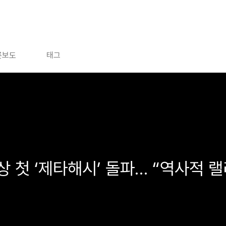
론보도
태그
 첫 ‘제타해시’ 돌파… “역사적 랠