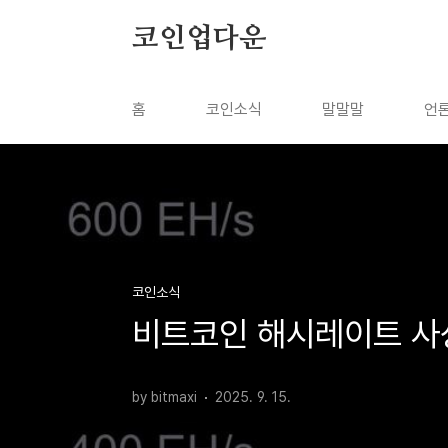
본문 바로가기
코인업다운
홈
코인소식
말말말
언
코인소식
비트코인 해시레이트 사상
by bitmaxi
2025. 9. 15.