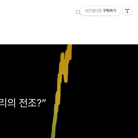
코인업다운
구독하기
리의 전조?”