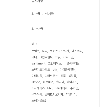
공지사항
최근글
인기글
최근댓글
태그
트럼프
톰리
로버트 기요사키
엑스알피
테더
크립토퀀트
xrp
비트코인
santiment
코인베이스
비탈릭부테린
스탠다드차타드
eth
마이클세일러
이더리움
피터브랜트
리플
블랙록
JP모건
비트마인
솔라나
바이낸스
아서헤이즈
btc
스트래티지
주기영
부자아빠
로버트기요사키
피델리티
스테이블코인