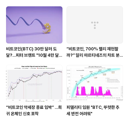
비트코인(BTC) 30만 달러 도
“비트코인, 700% 랠리 재현할
달?...피터 브랜트 "10월 4만 달러
까?” 알리 마르티네즈의 차트 분
대 바닥이 먼저"
석 주시
“비트코인 약세장 종료 임박” …희
피델리티 임원 "BTC, 뚜렷한 추
귀 온체인 신호 포착
세 반전 어려워"