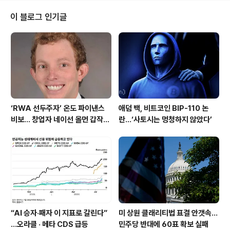
계 논란제임스 윈은 하이퍼리퀴드의 추천 프로그램을 통해
많은 거래량과 사용자 등록을 유도했으나, 기대보다 적은
이 블로그 인기글
보상을 받았다고 밝혔습니다. 그는 경쟁 플랫폼과 비교해
하이퍼리퀴드의 보상 체계가 불리하다고 지적했으며, 두
차례에 걸쳐 파트너십을 요청했지만 거절당했다고 주장했
습니다.창펑자오의 다크풀 아키텍처 제안창펑자오는 기존
DEX 구조에서 발생하는 투명성 문제..
‘RWA 선두주자’ 온도 파이낸스
애덤 백, 비트코인 BIP-110 논
비보… 창업자 네이선 올먼 갑작스
란…‘사토시는 멍청하지 않았다’
런 별세
“AI 승자·패자 이 지표로 갈린다”
미 상원 클래리티법 표결 안갯속…
…오라클 · 메타 CDS 급등
민주당 반대에 60표 확보 실패