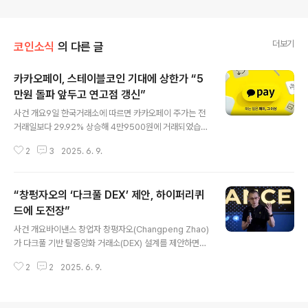
더보기
코인소식
의 다른 글
카카오페이, 스테이블코인 기대에 상한가 “5
만원 돌파 앞두고 연고점 갱신”
글 내용
사건 개요9일 한국거래소에 따르면 카카오페이 주가는 전
거래일보다 29.92% 상승해 4만9500원에 거래되었습니
다. 이는 신세계그룹의 SSG페이 및 스마일페이 인수 추진
2
3
2025. 6. 9.
소식과 정책 수혜 기대감이 주가 상승을 견인한 결과로 분
석됩니다.카카오페이는 결제, 송금, 투자, 보험, 금융상품
중개 등 다양한 서비스를 제공하며, 수익 구조는 결제서비
“창펑자오의 ‘다크풀 DEX’ 제안, 하이퍼리퀴
스, 금융서비스, 기타서비스로 나뉩니다. 특히 결제 부문에
서는 수수료 수익을, 금융 부문에서는 대출 중개 및 보험 판
드에 도전장”
글 내용
매 수수료를 얻고 있습니다.스테이블코인 도입 기대감증권
사건 개요바이낸스 창업자 창펑자오(Changpeng Zhao)
업계는 카카오페이가 블록체인 기반 스테이블코인 결제 시
가 다크풀 기반 탈중앙화 거래소(DEX) 설계를 제안하면서,
스템을 도입할 경우 플랫폼 경쟁력 강화, 서비스 다양화, 글
온체인 파생상품 시장에 변화가 예상되고 있습니다. 유명
로벌 확장 가능성을 확보할 것으로 기대하고 있습니다.스
2
2
2025. 6. 9.
트레이더 제임스 윈(James Wynn)은 자오의 계획이 기
테이블코인은 기존 신용카드나 은행 ..
존 플랫폼인 하이퍼리퀴드(HyperLiquid)의 경쟁력을 흔
들 가능성이 있다고 주장했습니다.하이퍼리퀴드의 보상 체