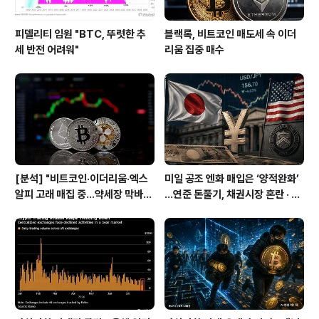
피델리티 임원 "BTC, 뚜렷한 추
블랙록, 비트코인 매도세 속 이더
세 반전 어려워"
리움 집중 매수
[분석] "비트코인·이더리움·엑스
미일 공조 엔화 매입은 ‘양적완화’
알피 고래 매집 중…약세장 막바지
…연준 돈풀기, 채권시장 혼란 · 비
신호"
트코인에 기회