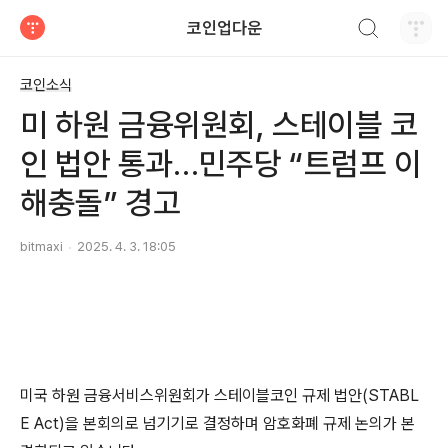
검색하기
코인업다운
티스토리
코인소식
미 하원 금융위원회, 스테이블 코
인 법안 통과…민주당 “트럼프 이
해충돌” 경고
bitmaxi
2025. 4. 3. 18:05
미국 하원 금융서비스위원회가 스테이블코인 규제 법안(STABL
E Act)을 본회의로 넘기기로 결정하며 암호화폐 규제 논의가 본