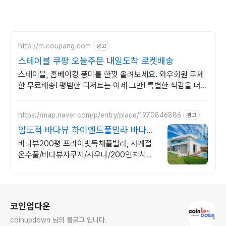
http://m.coupang.com
광고
스테이블 쿠팡 오늘주문 내일도착 로켓배송
스테이블, 홈베이킹 풍미를 한껏 올려보세요. 와우회원 무제
한 무료배송! 평범한 디저트는 이제 그만! 특별한 식감을 더해
매력적인 베이킹을 즐겨보세요.
https://map.naver.com/p/entry/place/1970846886
광고
압도적 바다뷰 하이엔드풀빌라 바다뷰
자쿠지 상시 무료
바다뷰200평 프라이빗독채풀빌라, 사계절
온수풀/바다뷰자쿠지/사우나/200인치시네
마 바다뷰 자쿠지 상시 무료, 7-8월 한정 수
영장포함, 핀란드식 사우나,200평정원
로그 정보
코인업다운
coinupdown 님의 블로그 입니다.