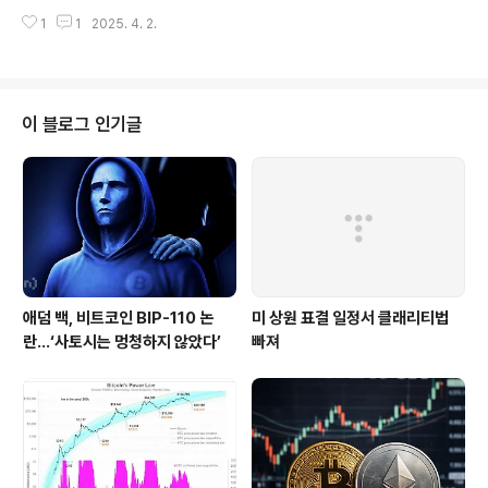
다. 매수 배경 및 총 보유량:테더는 이번 매수를 통해 총 10
하는 추세.추가 활동:피델리티는 디지털 자산 가격을 ..
1
1
2025. 4. 2.
0,521 BTC를 보유하게 되었으며, 평가액은 약 84억 달
러(한화 약 11조 원)에 달합니다.매수 규모인 8,888 BTC
는 단순한 숫자가 아닌, 상징성을 가진 전략적 수치로 보입
니다.규제 리스크와 대응:미국 내 스테이블코인 규제 논의
가 활성화되는 가운데, JP모건은 테더의 자산이 비순응 자
이 블로그 인기글
산으로 간주될 수 있다는 분석을 제시했습니다.테더는 이
에 반박하며 규제 우려 속에서도 비트코인 매수를 이어가
며 디지털 자산에 대한 장기적 신뢰를 행동으로 보여줬습
니다.글로벌 투자자로서의 역할 확장:테더는 스테이블코인
발행사를 넘어 다양..
애덤 백, 비트코인 BIP-110 논
미 상원 표결 일정서 클래리티법
란…‘사토시는 멍청하지 않았다’
빠져