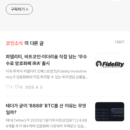
구독하기
더보기
코인소식
의 다른 글
피델리티, 비트코인·이더리움 직접 담는 ‘무수
수료 암호화폐 IRA’ 출시
글 내용
미국 투자사 피델리티 인베스트먼츠(Fidelity Investme
nts)가 암호화폐에 직접 투자할 수 있는 퇴직연금 상품을
출시했습니다.주요 내용 요약상품 특징:비트코인(BTC),
1
0
2025. 4. 3.
이더리움(ETH), 라이트코인(LTC)에 투자 가능.별도의 수
수료 없음.투자 자산은 피델리티가 직접 관리하며 콜드 월
렛에 보관.대상: 18세 이상 미국 성인을 대상으로 △로스 I
테더가 굳이 ‘8888’ BTC를 산 이유는 무엇
RA △전통 IRA △롤오버 IRA에 암호화폐를 편입할 수 있
도록 함.출시 배경: 세금 효율을 고려한 암호화폐 투자 상품
일까?
글 내용
에 대한 고객 수요 증가에 따라 출시됨.금융자문업계 동향:
테더(Tether)가 2025년 1분기에 비트코인(BTC) 8,88
TMX Vetta Fi 조사에 따르면 자문가 57%가 암호화폐 E
8개를 추가 매수하며 암호화폐 시장에서 주목받고 있습니
TF 비중을 늘릴 계획이며, 크립토 에쿼티 ETF에 더 집중