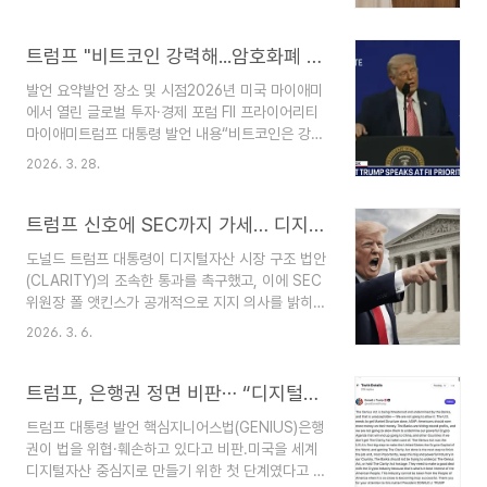
진.CFPB, SEC, CFTC, FDIC, OCC 등 주요 연
방 금융 규제기관은 90일 내 기존 규정·감독·인허가
절차를 재검토하고, 180일 내 혁신 촉진 조치를 시
트럼프 "비트코인 강력해...암호화폐 결제 증가 추세"
행해야 함.핀테크 기업의 은행 인가, 예금보험 승인
발언 요약발언 장소 및 시점2026년 미국 마이애미
등 라이선스 취득 절차 간소화도 검토 대상.연준
에서 열린 글로벌 투자·경제 포럼 FII 프라이어리티
(Fed)은 디지털자산 기업·비은행 금융사에 지급결
마이애미트럼프 대통령 발언 내용“비트코인은 강력
제 서비스 접근성을 확대할 수 있는지 검토, 120일
하다(Bitcoin is Powerful). 사람들이 암호화폐로
내 보고서 제출 예정.업계는 이번 조치를 디지털자
2026. 3. 28.
결제하려는 추세가 나타나고 있다”무의미한 규제보
산 산업에 대한 강력한 우호적 정책 신호로 평가. 특
다 자유 기업을 옹호한다고 강조스테이블코인을 위
히 연준 마스터 계좌 개설 절차 완화 가능성..
한 ‘지니어스 법(Genius Law)’ 제정 필요성 언급문
트럼프 신호에 SEC까지 가세… 디지털자산 입법 ‘드라이브’
제 해결을 위한 직접 연락도 환영한다고 발언즉, 트
도널드 트럼프 대통령이 디지털자산 시장 구조 법안
럼프 대통령은 암호화폐의 결제 수단으로서의 확산
(CLARITY)의 조속한 통과를 촉구했고, 이에 SEC
가능성을 긍정적으로 평가하며, 규제 완화와 새로운
위원장 폴 앳킨스가 공개적으로 지지 의사를 밝히며
법 제정을 통해 자유로운 시장 환경을 조성해야 한
행정부와 규제기관이 동시에 입법 드라이브에 나선
다는 입장을 밝힌 것입니
2026. 3. 6.
상황입니다.핵심 정리:트럼프 대통령 발언: 디지털
다.https://coinness.com/news/1152938 트
자산 시장에 명확한 규칙이 필요하며, 미국이 차세
럼프 "비트코인 강력해...암호화폐 결제 증가 추세"
대 금융 혁신의 중심이 돼야 한다고 강조. 은행권이
트럼프, 은행권 정면 비판⋯ “디지털자산 입법 방해 용납 못해”
- 코..
암호화폐 산업 성장을 가로막고 있다고 비판.SEC
트럼프 대통령 발언 핵심지니어스법(GENIUS)은행
위원장 지지: 폴 앳킨스 위원장이 트럼프 발언을 공
권이 법을 위협·훼손하고 있다고 비판.미국을 세계
유하며 CLARITY 법안 추진을 공개적으로 지지. 셀
디지털자산 중심지로 만들기 위한 첫 단계였다고 평
리그먼 의장과 협력해 법안 실행을 약속.법안 목적: