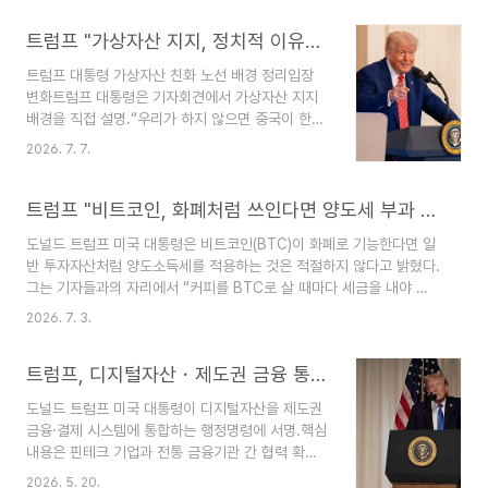
하는 것을 원하지 않는다고 견제 발언.정책적 맥락
미국 암호화폐 시장구조법(클래리티법)의 상원 본회
트럼프 "가상자산 지지, 정치적 이유도 있었다"…직접 인정
의 표결이 8월에 무산된 상황에서 나온 발언.글로벌
트럼프 대통령 가상자산 친화 노선 배경 정리입장
예측시장 폴리마켓 기준, 클래리티법의 연내 통과
변화트럼프 대통령은 기자회견에서 가상자산 지지
가능성은 14%로 집계됨.즉, 트럼프 대통령은 암호
배경을 직접 설명.“우리가 하지 않으면 중국이 한
화폐를 미국 경제에 긍정적 역할을 할 수 있는 전략
다”는 지정학적 이유를 강조.첫 임기 때는 비트코인
적 자산으로 보고 있으며, 동시에 중국 견제 수단으
2026. 7. 7.
을 “사기”라 불렀지만, 현재는 성장하는 산업으로
로도 인식하고 있다는 점이 핵심입니
인정.정치적 계산도 언급: “가상자산을 좋아하는 사
다.https://bloomingbit.io/feed/news/117904
람이 정말 많다는 걸 알게 됐다.”사업가적 관점비트
트럼프 "비트코인, 화폐처럼 쓰인다면 양도세 부과 부적절"
트럼프 "비트코인..
코인과 다양한 가상자산에 자금이 몰리는 것을 보고
도널드 트럼프 미국 대통령은 비트코인(BTC)이 화폐로 기능한다면 일
생명력을 인정.중국의 적극적 움직임을 견제하기 위
반 투자자산처럼 양도소득세를 적용하는 것은 적절하지 않다고 밝혔다.
해 미국도 참여해야 한다고 강조.가족 사업과의 관
그는 기자들과의 자리에서 “커피를 BTC로 살 때마다 세금을 내야 한
계트럼프 대통령과 아들들이 가상자산 플랫폼 월드
다는 주장에는 동의하기 어렵다”며, 암호화폐가 중요한 산업이므로 미
리버티파이낸셜(WLFI) 공동 창업자로 등재.WLFI
2026. 7. 3.
국이 이 분야에서도 세계 최고가 되어야 한다고 강조했다.👉 핵심 포
관련 수익은 지난해에만 14억달러(약 2조1000억
인트:비트코인을 화폐적 기능으로 인정하는 시각 제시일상적인 결제에
원) 이상.트럼프 대통령은 “아이들이 하는 일에 관
트럼프, 디지털자산・제도권 금융 통합 행정명령…‘연준 결제망’ 개방 검토
양도소득세 부과는 부적절하다고 주장암호화폐 산업을 국가 경쟁력의
여하지 않는다”고 선을..
핵심 분야로 강조트럼프 대통령의 발언은 암호화폐 과세 정책과 규제
도널드 트럼프 미국 대통령이 디지털자산을 제도권
방향에 큰 논쟁을 불러일으킬 수 있는 입장으로 해석됩니
금융·결제 시스템에 통합하는 행정명령에 서명.핵심
다.https://coinness.com/news/1162078 속보 | 트럼프 "비트코
내용은 핀테크 기업과 전통 금융기관 간 협력 확대,
인, 화폐처럼 쓰인다면 양도세 부과 ..
불필요한 규제 완화, 신규 사업자의 시장 진입 촉
2026. 5. 20.