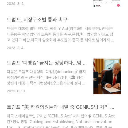
가.은행들이 기록적 수익을 내면서도 디지털자산 발
SEC와 CFTC 간 관할권 문제를 해소하고, 디지털
2026. 3. 4.
전을 방해하는 것은 용납할 수 없다고 강조.클래리
자산 기업들이 어떤 규제 틀 안에서 운영되는지 명
티법(CLARITY)시장구조 법안으로, 조속한 처리 필
확히 규정하는 것.시장 영향: 규제 불확실성으로 인
요성을 강조.업계 경쟁력 유지를 위해 필수적이며,
트럼프, 시장구조법 통과 촉구
해 ..
다음 단계로 반드시 통과돼야 한다고 주장.은행들이
트럼프 대통령 발언 요약CLARITY Act(암호화폐 시장구조법)트럼프
법안을 ‘인질’로 삼아서는 안 된다고 경고.주요 메시
대통령은 해당 법안의 조속한 통과를 촉구.은행권이 법안을 인질로 잡
지미국을 “세계 크립토 수도”로 만들겠다는 의지 재
고 있다고 비판.미국의 암호화폐 주도권이 중국 등 해외로 넘어가지 않
확인.은행권의 방해로 디지털자산 정책이 약화되어
도록 신속히 처리해야 한다고 강조.GENIUS 법(스테이블코인법,
서는 안 된다고 강조.법안 지연 시 산업이 중국 등
2026. 3. 4.
2024년 7월 발효)스테이블코인 이자 지급을 원칙적으로 금지하는 조
다른 국가로 이전할 수 있다는 우려 표명.디지털자
항이 있음.트럼프는 은행권이 이 허점을 이용해 암호화폐 산업을 위축
산 산업과 은행권이 건설적 합의를 이뤄야 한다고
트럼프 ‘디뱅킹’ 금지는 정당하다…암호화폐 차별에 일침–WSJ
시키려 한다고 지적.즉, 트럼프 대통령은 은행권의 태도를 강하게 비판
촉구.이는 미국 ..
하면서, 암호화폐 관련 법안들이 미국 경쟁력을 약화시키지 않도록 신
다음은 트럼프 대통령의 ‘디뱅킹(debanking)’ 금지
속히 정비해야 한다는 입장을 밝힌 것입니다.이 흐름을 보면 미국 내 암
행정명령과 관련된 핵심 내용 정리입니다:🏛️ 행정
호화폐 규제 논의가 단순한 금융 안정성 문제를 넘어 국제 경쟁력과 패
명령의 배경과 목적디뱅킹이란?금융기관이 정치 성
권의 문제로 확장되고 있다는 점이 ..
향, 산업 분야(예: 총기, 암호화폐, 보수 단체 등)를
2025. 8. 10.
이유로 고객 계좌를 폐쇄하거나 서비스 제공을 거부
하는 관행.트럼프 대통령의 조치은행 감독 지침에서
‘평판 리스크’ 항목 삭제 지시.평판 리스크는 금융기
트럼프 "美 하원의원들과 내일 중 GENIUS법 처리 합의"
관이 사회적으로 논란 있는 고객과 거래할 경우 불
미국 스테이블코인 규제법 ‘GENIUS Act’ 처리 합의🧠 GENIUS Act
이익을 받을 수 있는 규정.정치적 맥락오바마 행정
란?정식 명칭: Guiding and Establishing National Innovation
부의 ‘오퍼레이션 초크 포인트’ 정책은 총기 판매업
for U.S. Stablecoins Act목적: 미국 내 스테이블코인 발행 및 운영