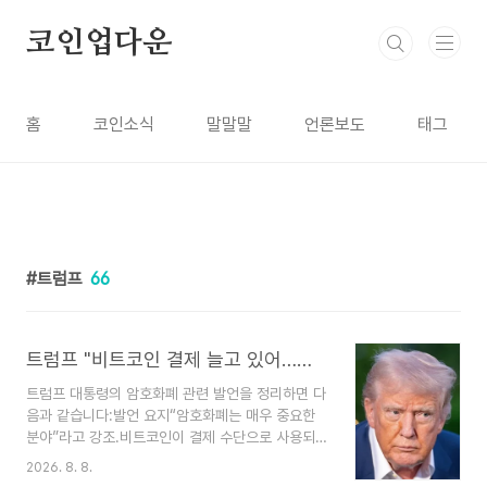
본문 바로가기
코인업다운
홈
코인소식
말말말
언론보도
태그
트럼프
66
트럼프 "비트코인 결제 늘고 있어…암호화폐는 매우 중요한 분야"
트럼프 대통령의 암호화폐 관련 발언을 정리하면 다
음과 같습니다:발언 요지“암호화폐는 매우 중요한
분야”라고 강조.비트코인이 결제 수단으로 사용되
면서 달러에 가해지는 부담을 줄여주고, 이는 미국
2026. 8. 8.
에 긍정적이라고 평가.중국이 암호화폐 시장을 장악