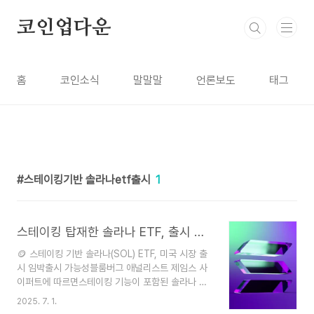
본문 바로가기
코인업다운
홈
코인소식
말말말
언론보도
태그
스테이킹기반 솔라나etf출시
1
스테이킹 탑재한 솔라나 ETF, 출시 임박…디지털자산 트렌드 바꿀까
🪙 스테이킹 기반 솔라나(SOL) ETF, 미국 시장 출
시 임박출시 가능성블룸버그 애널리스트 제임스 사
이퍼트에 따르면스테이킹 기능이 포함된 솔라나 현
물 ETF가 이번 주 내 출시될 가능성상품명: REX-
2025. 7. 1.
Osprey SOL + Staking ETF공동 추진사: REX