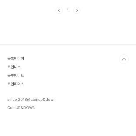
Shares × OspreyETF 설계 특징단순 가격 추종
을 넘어 스테이킹 보상(패시브 인컴) 포함투자자들
1
이 SOL 보유에 따른 보상까지 얻을 수 있도록 설계
구조적으로 주식 배당과 유사 → 보수적인 투자자도
유입 가능🔍 솔라나와 시장 기대솔라나 장점빠른
트랜잭션 처리 속도, 저렴한 수수료로 인기소매 및
기관 투자자 모두에게 주목받는 블록체인기대 효과
규제된 방식으로 SOL에 접근 가능 → 기관투자 수
요 증가 예상ETF 출시 시, 미국 최초 ..
블록미디어
코인니스
블루밍비트
코인리더스
since 2018@coinup&down
CoinUP&DOWN