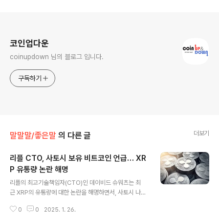
로그 정보
코인업다운
coinupdown 님의 블로그 입니다.
구독하기
더보기
말말말/좋은말
의 다른 글
리플 CTO, 사토시 보유 비트코인 언급… XR
P 유통량 논란 해명
글 내용
리플의 최고기술책임자(CTO)인 데이비드 슈워츠는 최
근 XRP의 유통량에 대한 논란을 해명하면서, 사토시 나카
모토의 비트코인 보유량을 예로 들어 설명했습니다. 그
0
0
2025. 1. 26.
는 XRP의 유통량 정의가 측정 방식에 따라 다를 수 있다