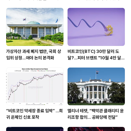
런 별세
가상자산 과세 폐지 법안, 국회 상
비트코인(BTC) 30만 달러 도
임위 상정…여야 논의 본격화
달?...피터 브랜트 "10월 4만 달러
대 바닥이 먼저"
“비트코인 약세장 종료 임박” …희
엘리너 테렛, “백악관 클래리티 윤
귀 온체인 신호 포착
리조항 합의… 공화당에 전달”