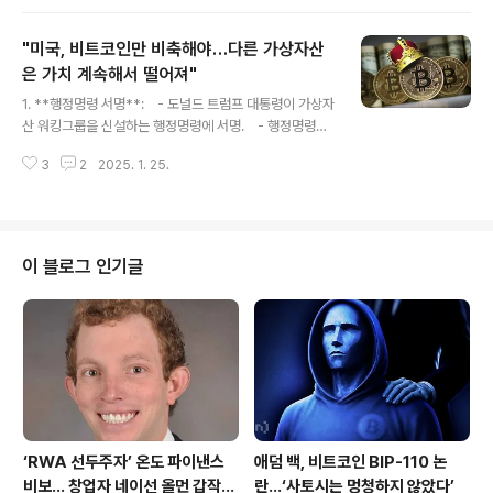
고 밝혔습니다. 예를 들어, 사토시가 보유한 비트코인은 이
동되지 않았기 때문에 유통되지 않는다고 볼 수 있는 것처
"미국, 비트코인만 비축해야…다른 가상자산
럼, XRP의 유통량도 해석에 따라 달라질 수 있다는 것입니
다. 현재 코인마켓캡(CoinMarketCap)과 XRPScan에
은 가치 계속해서 떨어져"
글 내용
서 보고된 XRP의 유통량에는 차이가 있습니다. 이러한 차
1. **행정명령 서명**: - 도널드 트럼프 대통령이 가상자
이는 유통량을 어떻게 측정하느냐에 따라 달라지는데, 슈
산 워킹그룹을 신설하는 행정명령에 서명. - 행정명령
워츠는 리플의 XRP 보유량 중 일부는 에스크로 잠금으
의 제목은 "디지털 금융 기술 분야에서 미국의 리더십 강
로 인해 즉각 사용할 수 없음을 강조했습니다. 암호화폐 커
3
2
2025. 1. 25.
화". 2. **가상자산 비축 전략**: - 가상자산 워킹그룹
뮤니티에서는 이러한 유통량 차이에 ..
은 디지털 자산의 비축 등에 대해 백악관에 의견을 제시.
- 프랭크 코르바는 비트코인을 다른 가상자산과 차별화
하지 않은 것은 실수라고 지적. 3. **비트코인 비축의 중요
성**: - 코르바는 비트코인 외에 다른 가상자산의 비축
이 블로그 인기글
을 고려하는 것은 무의미하다고 주장. - 현재 미국 정부
가 보유한 가상자산은 총 17가지이며, 비트코인이 가장 많
음. 4. **미국 정부의 가상자산 보유 현황**: - 비트코
인: 200억 달러 - 이더리움: 1억 7..
‘RWA 선두주자’ 온도 파이낸스
애덤 백, 비트코인 BIP-110 논
비보… 창업자 네이선 올먼 갑작스
란…‘사토시는 멍청하지 않았다’