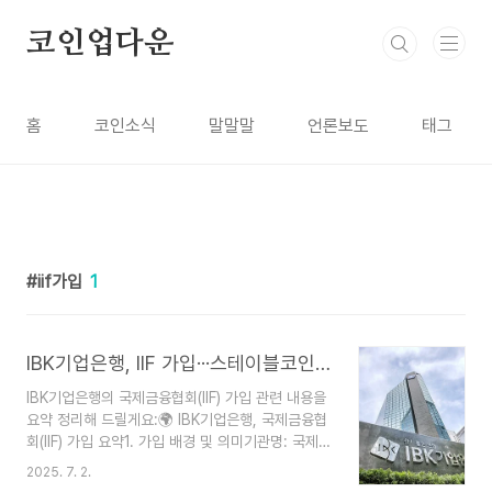
본문 바로가기
코인업다운
홈
코인소식
말말말
언론보도
태그
iif가입
1
IBK기업은행, IIF 가입···스테이블코인 대응 강화
IBK기업은행의 국제금융협회(IIF) 가입 관련 내용을
요약 정리해 드릴게요:🌍 IBK기업은행, 국제금융협
회(IIF) 가입 요약1. 가입 배경 및 의미기관명: 국제
금융협회 (Institute of International Finance,
2025. 7. 2.
IIF)설립 목적: 1983년 국제 채무위기 대응을 위해