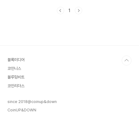
미국 워싱턴 D.C.에서 출범회원 구성: 60개국,
400개 이상의 글로벌 금융기관 참여주요 역
1
할:IMF, G20 등과 협력을 통한 국제 금융정책 형성
글로벌 부채, 스테이블코인, AI 등 핵심 이슈에 대한
정책 제언2. IBK기업은행의 기대 효과글로벌 정책
대응력 강화: 스테이블코인 등 국제 금융 현안에 능
동적 대응 가능국제 협력 확대 기반 마련정책 협력
역할 확대: 국제무대에서 기업은행의 위상 및 활동
범위 강..
블록미디어
코인니스
블루밍비트
코인리더스
since 2018@coinup&down
CoinUP&DOWN