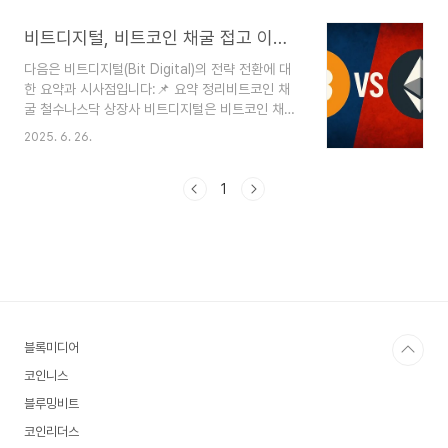
중심 디파이(DeFi) 수요 확대스마트 계약 사용량 증
가이로 인해 네트워크 혼잡도 및 수수료 동반 상승
비트디지털, 비트코인 채굴 접고 이더리움 스테이킹으로 전환
🔄 기업 움직임: 비트 디지털(Bit Digital)의 전략
다음은 비트디지털(Bit Digital)의 전략 전환에 대
전환기존 비트코인 채굴 중심 사업에서 이더리움 스
한 요약과 시사점입니다:📌 요약 정리비트코인 채
테이킹 및 준비금 운영으로 방향 전환채굴 자산 매
굴 철수나스닥 상장사 비트디지털은 비트코인 채굴
각 후 이더리움 재투자, 향후 신주 발행 통한 추가
사업을 정리하거나 매각하고, 확보한 자금을 이더리
매입 계획자회사 **화이트파이버(WhiteFiber)**
2025. 6. 26.
움 확보 및 스테이킹 인프라 구축에 재투자할 계획.
는 기업공개(IPO)를 준비 중💰 자금 유입 현황: 코
이더리움 중심 구조로 전환2022년부터 ETH를 축
인셰어스 보고서디지털 자산 투자..
적해온 비트디지털은 2025년 3월 기준
1
**24,434개 이상의 ETH(약 4,460만 달러)**를
보유 중이며, 보유 중인 **417개의 BTC(약
3,450만 달러)**도 점진적으로 ETH로 전환할 예
정.전략적 배경암호화폐 분석 플랫폼 알바는 이를
“단기 채굴 수익보다 장기 스테이킹 수익을 노린 전
략”으로 평가하며, 기관투자 자본의 이더리움 이동
흐름에 부합한다고 분석.시장 반응단기적으로는 기
블록미디어
존 BTC..
코인니스
블루밍비트
코인리더스