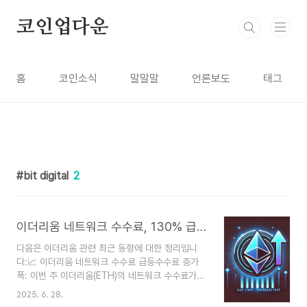
본문 바로가기
코인업다운
홈
코인소식
말말말
언론보도
태그
bit digital
2
이더리움 네트워크 수수료, 130% 급등…배경은?
다음은 이더리움 관련 최근 동향에 대한 정리입니
다:📈 이더리움 네트워크 수수료 급등수수료 증가
폭: 이번 주 이더리움(ETH)의 네트워크 수수료가
전주 대비 130.4% 상승하여 **총 1,026만 달러
2025. 6. 28.
(약 140억 원)**를 기록하였습니다.원인 분석:기관