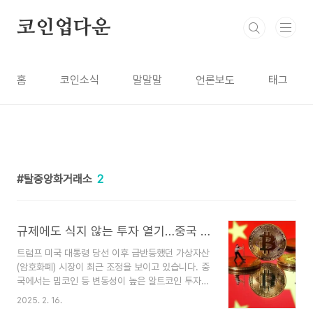
본문 바로가기
코인업다운
홈
코인소식
말말말
언론보도
태그
탈중앙화거래소
2
규제에도 식지 않는 투자 열기…중국 투자자들이 주목하는 코인은?
트럼프 미국 대통령 당선 이후 급반등했던 가상자산
(암호화폐) 시장이 최근 조정을 보이고 있습니다. 중
국에서는 밈코인 등 변동성이 높은 알트코인 투자
에 대한 관심이 지속되고 있습니다. 전문가들은 트
2025. 2. 16.
럼프발 '관세 전쟁'으로 시장 변동성이 커졌지만, 장