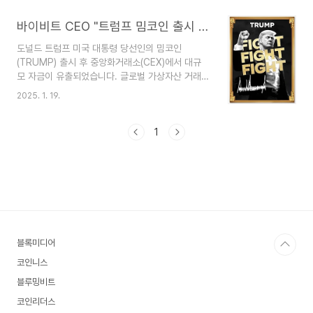
기적인 강세 전망은 여전히 유효하다고 분석합니다.
**현재 상황:** - 비트코인(BTC)의 조정이 길어지
바이비트 CEO "트럼프 밈코인 출시 후 대규모 자금 유출"
면서 알트코인의 상승 동력이 제한되고 있습니다.
도널드 트럼프 미국 대통령 당선인의 밈코인
- 비트코인 도미넌스는 하락세를 이어가고 있으
(TRUMP) 출시 후 중앙화거래소(CEX)에서 대규
며, 이는 알트코인의 반등이 더 강했음을 시사합니
모 자금이 유출되었습니다. 글로벌 가상자산 거래
다. **중국의 암호화폐 시장:** - 중국 정부의 강력
소 바이비트의 CEO 벤 저우는 엑스를 통해 모든 중
한 규제에도 불구하고, 중국 투자자들은 여전히 활
2025. 1. 19.
앙화거래소에서 대규모의 솔라나(SOL)와 USDC
발히 암호화폐에 투자하고 있습니다. - 장외거래
가 온체인으로 이동해 TRUMP로 몰렸다고 밝혔습
(OTC)를 통한 암호화폐 거래가 주를 이루고 있으
니다. 그는 문샷과 주피터가 중앙화거래소 없
1
며, 밈코인, 디파..
이 단 10시간 만에 300억 달러가 넘는 밈코인을 만
들어냈으며, 탈중앙화거래소(DEX)는 이미 현실
로 다가왔다고 언급했습니다. 문샷과 주피터는 솔라
나 기반의 탈중앙화거래소입니다.
https://bloomingbit.io/feed/news/81920 바
이비트 CEO "트럼프 밈코인 출시 후 대규모 자금
유출"도널드 트럼프 미국 대통령 당선인의 밈코
블록미디어
인 출시 후 중앙화거래소(CEX)..
코인니스
블루밍비트
코인리더스