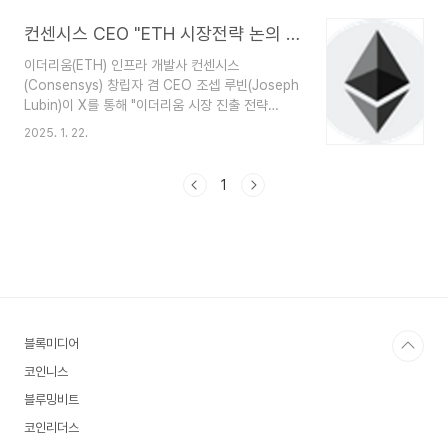
도입 가능성은 열어둠.시장 상황과 가격 정체최근 몇 달간 가상자산을
컨센시스 CEO "ETH 시장전략 논의 중...급등 전 지켜봐라"
기업 재무자산으로 보유하는 사례가 폭증했지만, 가격은 전반적으로 정
체.이는 레버리지와 연계된 리스크 노출 우려와 거시 환경, 수요-공급
이더리움(ETH) 인프라 개발사 컨센시스
불균형 등이 복합적으로 작용 중.비트코인·이더리움의 장기적 잠재력루
(Consensys) 창립자 겸 CEO 조셉 루빈(Joseph
빈은 “비트코인과 이더리움이 세계에서 가장 강력한 화폐로 부상할 잠
Lubin)이 X를 통해 "이더리움 시장 진출 전략
재력이 있다”고..
(goes-to-market)을 바꿀 여러 방안들이 컨센시
2025. 1. 22.
스에서 논의되고 있다. 곧 공개되는 계획들은 머리
를 어지럽게 만들 정도로 많을 것이고, 급등세가 시
작되기 전 주시하는 것이 좋을 것"이라고 전했
1
다.https://coinness.com/news/1118308 컨
센시스 CEO "ETH 시장전략 논의 중...급등 전 지
켜봐라" - 코인니스이더리움(ETH) 인프라 개발사
컨센시스(Consensys) 창립자 겸 CEO 조셉 루빈
(Joseph Lubin)이 X를 통해 "이더리움 시장 진출
전략(go...coinness.com
블록미디어
코인니스
블루밍비트
코인리더스