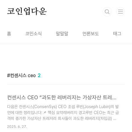
본문 바로가기
코인업다운
홈
코인소식
말말말
언론보도
태그
컨센시스 ceo
2
컨센시스 CEO “과도한 레버리지는 가상자산 트레저리 기업들에 위협”
다음은 컨센시스(ConsenSys) CEO 조셉 루빈(Joseph Lubin)의 발
언에 대한 정리입니다:📌 핵심 요약레버리지 경고루빈 CEO는 최근 급
격히 증가한 가상자산 트레저리 회사들이 과도한 레버리지(차입금) 사
용 시 심각한 위험에 직면할 수 있다고 경고.새롭게 시작한 **이더리움
2025. 6. 27.
트레저리 회사 '샤프링크'**는 현재 레버리지를 사용하지 않지만, 향후