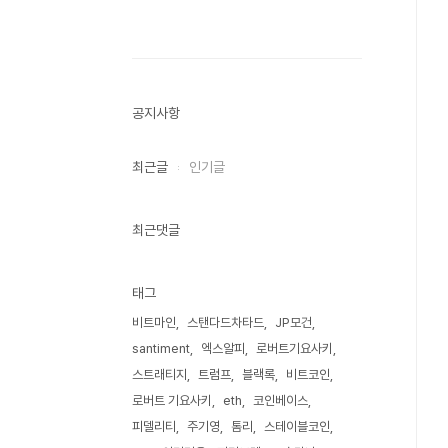
공지사항
최근글
인기글
최근댓글
태그
비트마인
스탠다드차타드
JP모건
santiment
엑스알피
로버트기요사키
스트래티지
트럼프
블랙록
비트코인
로버트 기요사키
eth
코인베이스
피델리티
주기영
톰리
스테이블코인