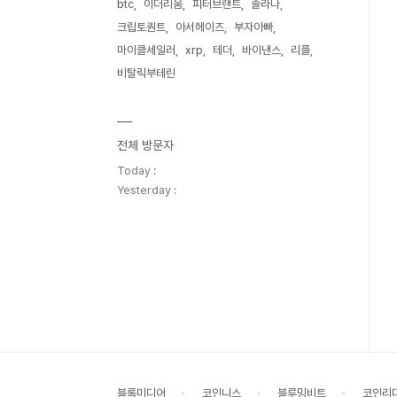
btc
이더리움
피터브랜트
솔라나
크립토퀀트
아서헤이즈
부자아빠
마이클세일러
xrp
테더
바이낸스
리플
비탈릭부테린
전체 방문자
Today :
Yesterday :
블록미디어
코인니스
블루밍비트
코인리