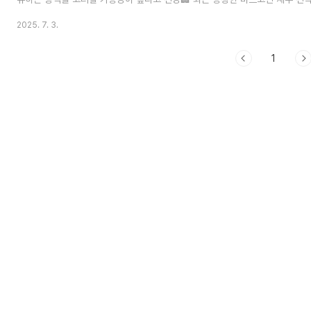
Capital (그랜트 카돈)GamestopMetaPlanet (일본 호텔 기업)💬
2025. 7. 3.
행하는 기업가스카라무치는 세일러의 전략을 긍정적으로 보면서도, 다른 기업들
하다고 강조📉 중개자 비용 구조에 대한 문제 제기“10달러를 맡..
1