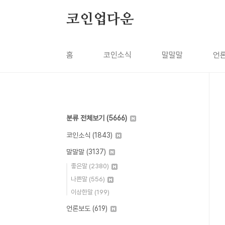
본문 바로가기
코인업다운
홈
코인소식
말말말
언
분류 전체보기
(5666)
코인소식
(1843)
말말말
(3137)
좋은말
(2380)
나쁜말
(556)
이상한말
(199)
언론보도
(619)