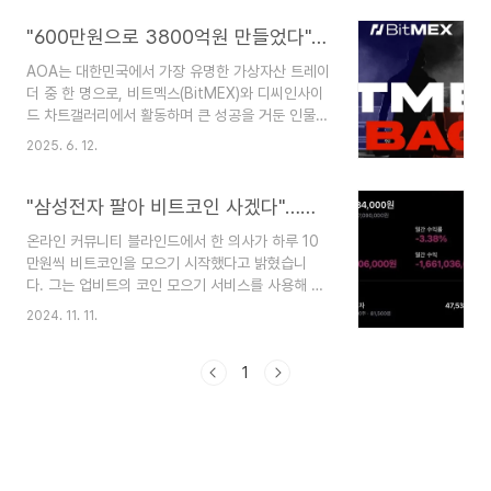
더리움(ETH): 현재 가격이 너무 높아 매수하지 않음알트코인: 투자하
"600만원으로 3800억원 만들었다"…전설의 코인 트레이더 'AOA'의 귀환
지 않지만, 상승장이 지속되면 펌핑 타이밍이 올 수 있음4. 시장 환경
인식기관 투자자 유입으로 개인 투자자 성공 사례 감소2024년 4월 이
AOA는 대한민국에서 가장 유명한 가상자산 트레이
후 자산 시장 전반에 역대급 상승 발생추가 상승보다는 조정 시 매수 전
더 중 한 명으로, 비트멕스(BitMEX)와 디씨인사이
략 선호5. 자산 운용 현황2022년 초: 운용액 3,400억 원2023년 하
드 차트갤러리에서 활동하며 큰 성공을 거둔 인물입
락..
니다.주요 내용:트레이딩 시작: 2017년 약 600만
2025. 6. 12.
원으로 가상자산 트레이딩을 시작해 3800억원 이
상의 수익을 올렸습니다.비트멕스 리더보드: 그의
수익 내역이 비트멕스 리더보드에서 확인되며 유명
"삼성전자 팔아 비트코인 사겠다"…의사·직장인들 속속 인증
세를 얻었습니다.2021년 이후 잠적: 한동안 활동을
온라인 커뮤니티 블라인드에서 한 의사가 하루 10
중단했다가 2025년 4월, 600억원 규모의 비트코
만원씩 비트코인을 모으기 시작했다고 밝혔습니
인과 이더리움을 매수하며 복귀했습니다.트레이딩
다. 그는 업비트의 코인 모으기 서비스를 사용해 정
원칙: 시장을 끊임없이 의심하고, 특정 포지션과 사
기적으로 비트코인을 매수하고 있으며, 저점이라
랑에 빠지지 않는 것이 철칙이며, 올인을 하지 않고
2024. 11. 11.
고 생각되는 가격까지 빠지면 목돈을 넣겠다고 했습
철저한 리스크 관리를 강조합니다.인터뷰 공개: 6월
니다. 현재 비트코인의 30일 이동평균선
11일 비트멕스 블로그 인터뷰를 통해 근황을 알렸으
은 약 9700만원이며, 비트코인 시세가 1억1000만
1
며, 트레..
원을 돌파해 약 13%의 평가 이익을 보고 있습니다.
또 다른 회원은 주식을 팔고 가상자산에 투자하겠다
고 밝혔습니다. 국내 주식 투자에 회의를 느낀 투자
자들이 적립식 비트코인 구매 등을 통해 가상자
산 시장에 복귀하고 있습니다. 업비트의 최근 24시