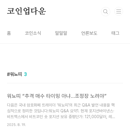
본문 바로가기
코인업다운
홈
코인소식
말말말
언론보도
태그
워뇨띠
3
워뇨띠 “추격 매수 타이밍 아냐…조정장 노려야”
다음은 국내 암호화폐 트레이더 ‘워뇨띠’의 최근 Q&A 발언 내용을 핵
심적으로 정리한 것입니다:워뇨띠 Q&A 요약1. 현재 포지션바이낸스·
비트맥스에서 비트코인 숏 포지션 보유 중평단가: 121,000달러, 레버
리지: 1.3배2. 트레이딩 전략**기술적 분석(차트 매매)**은 여전히 유
2025. 8. 19.
효하다고 판단거시경제 지표도 함께 참고해 전략 수립3. 자산별 관점이