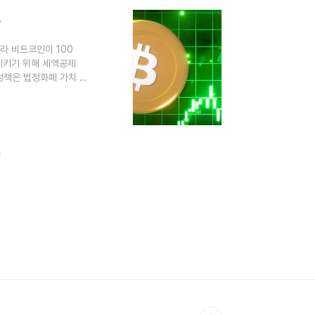
망
라 비트코인이 100
시키기 위해 세액공제
정책은 법정화폐 가치 하
. 헤이즈는 비트코인
o=541308 아서 헤이즈 "비
디지털투데이 AI리포터] 암