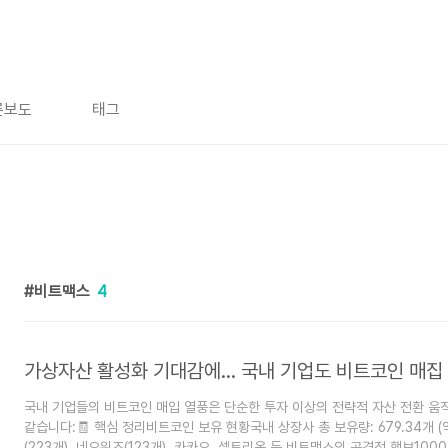
론보도
태그
비트맥스
4
가상자산 활성화 기대감에… 국내 기업도 비트코인 매집
국내 기업들의 비트코인 매입 열풍은 단순한 투자 이상의 전략적 자산 전환 움
같습니다:🧾 핵심 정리비트코인 보유 현황국내 상장사 총 보유량: 679.34개 (약
(223개), 네오위즈(123개), 카카오, 셀트리온 등.비트맥스의 공격적 행보10