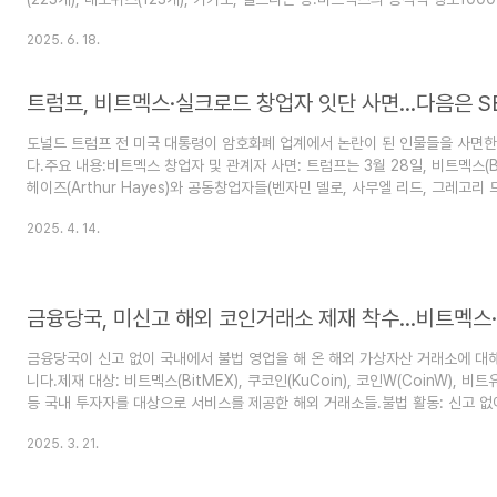
매입에 사용 예정.미국 ‘스트래티지’(구 마이크로스트래티지) 전략 벤치마킹.정
2025. 6. 18.
제도 개선 예고.미국은 스테이블코인 법안(GENIUS) 상원 통과 → 제도권 편입
🔍 시사점기업 재무 전략의 변화: 일부 ..
트럼프, 비트멕스·실크로드 창업자 잇단 사면…다음은 S
도널드 트럼프 전 미국 대통령이 암호화폐 업계에서 논란이 된 인물들을 사면한
다.주요 내용:비트멕스 창업자 및 관계자 사면: 트럼프는 3월 28일, 비트멕스(B
헤이즈(Arthur Hayes)와 공동창업자들(벤자민 델로, 사무엘 리드, 그레고
다. 이와 함께 비트멕스 법인 자체도 사면하며 역사상 최초로 기업 사면이라는
2025. 4. 14.
니다. 비트멕스는 2024년 자금세탁방지법 위반으로 유죄를 인정받아 벌금과
바 있습니다.실크로드 창립자 사면: 1월에는 비트코인을 결제 수단으로 한 불법
드'를 운영하다 종신형을 선고받은 로스 울브리히트(Ross Ulbricht)를 사면했
금융당국이 신고 없이 국내에서 불법 영업을 해 온 해외 가상자산 거래소에 대
니다.제재 대상: 비트멕스(BitMEX), 쿠코인(KuCoin), 코인W(CoinW), 비트유닉
등 국내 투자자를 대상으로 서비스를 제공한 해외 거래소들.불법 활동: 신고 없
영하거나, 한국 투자자를 겨냥한 마케팅 및 고객 지원 활동을 제공.법적 요구사
2025. 3. 21.
매매 중개, 보관, 관리를 하기 위해서는 특정금융정보법(특금법)에 따라 금융정보
승인을 받아야 합니다.제재 수단: 사이트 접속 차단, 신용카드를 통한 가상자산 
단 등이 검토 중.이전 사례: 2022년에 FIU는 16곳의 해외 거래소를 대상으..