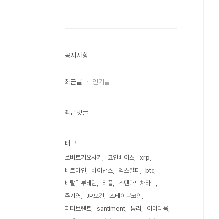
공지사항
최근글
인기글
최근댓글
태그
로버트기요사키
코인베이스
xrp
비트마인
바이낸스
엑스알피
btc
비탈릭부테린
리플
스탠다드차타드
주기영
JP모건
스테이블코인
피터브랜트
santiment
톰리
이더리움