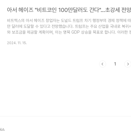
아서 헤이즈 "비트코인 100만달러도 간다"…초강세 전
비트멕스의 아서 헤이즈 창업자는 도널드 트럼프 차기 행정부의 경제 정책에 따
만 달러에 도달할 수 있다고 전망했습니다. 트럼프는 주요 산업을 국내로 복귀
와 보조금을 제공할 계획이며, 이는 명목 GDP 상승을 목표로 합니다. 이러한 
락과 인플레이션 헤지 수단으로 비트코인에 유리하게 작용할 것으로 예상됩니다
2024. 11. 15.
을 장기적으로 매수할 것을 권장했습니
다.https://www.digitaltoday.co.kr/news/articleView.html?idxn
트코인 100만달러도 간다"…초강세 전망 - 디지털투데이 (DigitalToday)[
호화폐 거래소 비트멕스의 아서 헤이즈 창업자..
1
더스