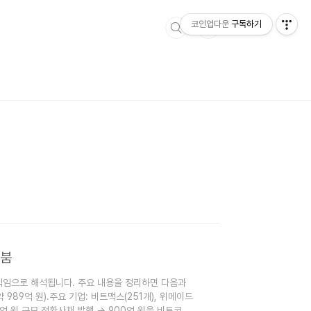
코인업다운
구독하기
 붐
직임으로 해석됩니다. 주요 내용을 정리하면 다음과
 989억 원).주요 기업: 비트맥스(251개), 위메이드
00억 원 규모 전환사채 발행 → 900억 원을 비트코인