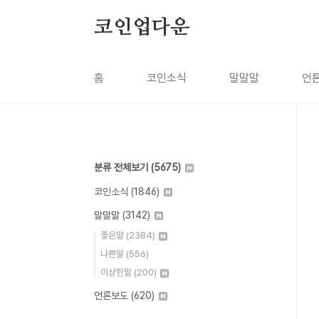
본문 바로가기
코인업다운
홈
코인소식
말말말
언
분류 전체보기
(5675)
코인소식
(1846)
말말말
(3142)
좋은말
(2384)
나쁜말
(556)
이상한말
(200)
언론보도
(620)