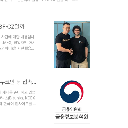
책 변화와 시장 기대감정부, 법인 실명 계좌 허용 등
 가속화.비트코인 ETF 승인 등 글로벌 제도화 흐름.
BF·CZ일까
 사건에 대한 내용입니
itMEX) 창업자인 아서
리 드와이어)을 사면했습니
 이례적인 결정을 내렸습
 보호관찰형을 선고받은
 마켓플레이스 '실크로
습니다. 이는 암호화폐 ..
금융당국, 미신고 해외 코인거래소 제재 착수…비트멕스·쿠코인 등 접속 차단 검토
해 제재를 준비하고 있습
스(Bitunix), KCEX
이 한국어 웹사이트를 운
항: 국내에서 가상자산
분석원(FIU)에 신고 및
구매 및 결제 서비스 차