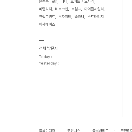
블랙록
eth
테더
로버트 기요사키
피델리티
비트코인
트럼프
마이클세일러
크립토퀀트
부자아빠
솔라나
스트래티지
아서헤이즈
전체 방문자
Today :
Yesterday :
블록미디어
코인니스
블루밍비트
코인리