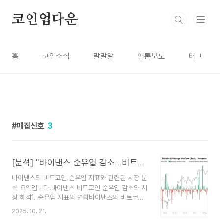
본문 바로가기
코인업다운
홈
코인소식
말말말
언론보도
태그
매집신호
3
[분석] "바이낸스 순유입 감소…비트코인 매도 압력 완화"
바이낸스의 비트코인 순유입 지표와 관련된 시장 분
석 요약입니다.바이낸스 비트코인 순유입 감소와 시
장 해석1. 순유입 지표의 변화바이낸스의 비트코인
순유입 30일 이동평균(SMA30)이 최근 몇 주간 음
2025. 10. 21.
(-)의 흐름을 유지.이는 거래소로 들어오는 물량보