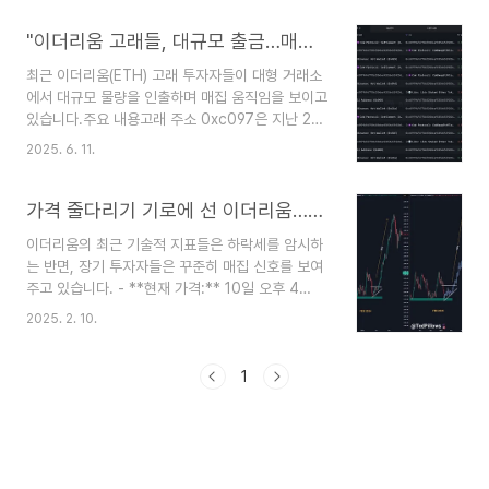
다 빠져나가는 물량이 많다는 뜻으로, 비트코인이
시장에서 점차 매집되고 있다는 신호로 해석됨.2.
"이더리움 고래들, 대규모 출금…매집 신호 뚜렷"
투자자 행동 변화일일 유입·유출만으로는 전체 추세
최근 이더리움(ETH) 고래 투자자들이 대형 거래소
판단이 어렵지만, 장기 평균 기준으로는 매도보다
에서 대규모 물량을 인출하며 매집 움직임을 보이고
보유를 선택하는 경향이 뚜렷.이러한 흐름은 일반적
있습니다.주요 내용고래 주소 0xc097은 지난 24
으로 ‘매집 구간’과 일치하며, 장기 투자자 중심의
시간 동안 바이낸스에서 1만 3037 ETH(약 3550
수급이 강화되고 있다는 분석.3. 가격 안정 가능성
2025. 6. 11.
만 달러)를 출금했습니다.**아브락사스 캐피털
순유입 감소는 단기적으로 거래 유동성을 낮출 수
(Abraxas Capital)**은 최근 14시간 동안 바이낸
있으나, 장기적으로는 공급 압력을 완화해 가격 안
스와 크라켄에서 총 4만 4612 ETH(약 1억 2300
가격 줄다리기 기로에 선 이더리움…하락이냐 상승 베팅이냐
정에 기여할 수 있..
만 달러)를 인출했습니다.시장 영향통상적으로 대규
이더리움의 최근 기술적 지표들은 하락세를 암시하
모 인출은 장기 보유 의도로 해석되며, 이는 시장에
는 반면, 장기 투자자들은 꾸준히 매집 신호를 보여
긍정적인 신호로 작용할 수 있습니다. 고래 투자자
주고 있습니다. - **현재 가격:** 10일 오후 4
들이 거래소에서 자산을 인출하는 것은 단기 매도보
시 30분 기준으로 이더리움은 전일대비 1.13% 떨
다는 장기 보유 전략을 의미할 가능성이 높으며, 이
2025. 2. 10.
어진 2633.37달러에 거래 중. - **기술적 지
는 이더리움 가격 상승을 뒷받침하는 요소가 될 수
표:** 이더리움은 최근 200일 이동평균선
있습니다.앞으로 이더리움의 추가 상승 가능성..
(DMA) 아래로 떨어지며 장기 상승 모멘텀이 둔화
1
되고, 2700달러가 저항선으로 전환됨. - **지지선
과 저항선:** 2350달러 지지선과 2700달러 저항
선 사이에서 방향성을 결정하는 중요한 시점.
- **RSI:** 상대강도지수(RSI)가 과매도 구간에 진
입을 앞두고 있어 단기 반등 가능성 있음. - **온체