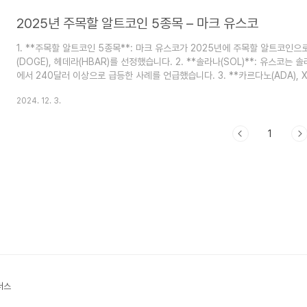
금을 구축하는 행정명..
2025년 주목할 알트코인 5종목 – 마크 유스코
1. **주목할 알트코인 5종목**: 마크 유스코가 2025년에 주목할 알트코인으로 
(DOGE), 헤데라(HBAR)를 선정했습니다. 2. **솔라나(SOL)**: 유스코
에서 240달러 이상으로 급등한 사례를 언급했습니다. 3. **카르다노(ADA), X
융 시스템과 블록체인의 통합 가능성을 염두에 둔 투자 대상으로 평가되었습니다
2024. 12. 3.
원할 잠재력이 있다고 강조했습니다. 4. **도지코인(DOGE)**: 유스코는 
고 있으며, 머스크의 영향력을 무시하고 과소..
1
더스