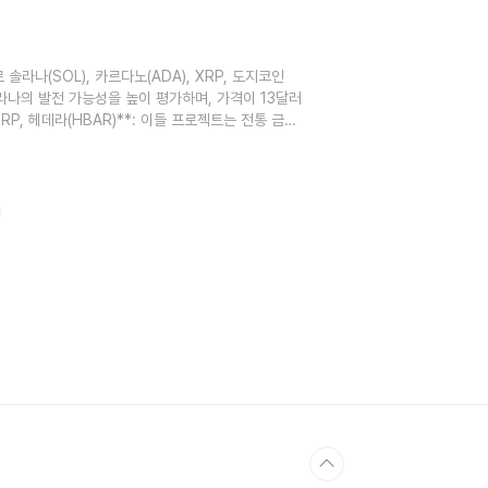
솔라나(SOL), 카르다노(ADA), XRP, 도지코인
는 솔라나의 발전 가능성을 높이 평가하며, 가격이 13달러
RP, 헤데라(HBAR)**: 이들 프로젝트는 전통 금
. 특히 XRP와 헤데라는 금융 시스템의 혁신을 지
일론 머스크의 지지로 도지코인이 엄청난 인기를 끌