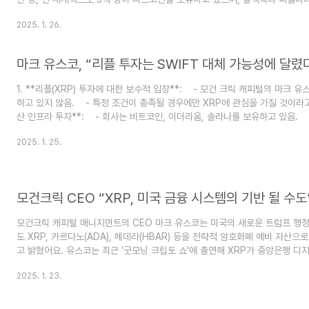
고 언급했습니다. 이는 비트코인이 "탈출 속도"에 도달했다고 표현했습니다. 즉
2025. 1. 26.
는 0으로 가지 않는 안정된 위치에 도달했다는 의미입니다.https://www.blockm
멸 하지 않는 영역 진입"--마크 유스코 | 블록미디어판테라 캐..
마크 유스코, “리플 투자는 SWIFT 대체 가능성에 달렸
1. **리플(XRP) 투자에 대한 보수적 입장**: - 모건 크릭 캐피털의 마크 유
하고 있지 않음. - 특정 조건이 충족될 경우에만 XRP에 관심을 가질 것이라고 
산 인프라 투자**: - 회사는 비트코인, 이더리움, 솔라나를 보유하고 있음. 
(DOGE)에 대한 시장 수요가 충분하지 않다고 설명. 3. **XRP 투자 조건**:
2025. 1. 25.
체할 가능성. - 뱅크오브아메리카 및 JP모건과 같은 글로벌 은행의 채택. 4. *
- XRP의 탈중앙화 수준이 충분하지 않다고 지적. - 비트코인이 더 나은 솔루
리플의 최근 논란**: -..
모건크릭 CEO “XRP, 미국 금융 시스템의 기반 될 수도
모건크릭 캐피털 매니지먼트의 CEO 마크 유스코는 미국의 새로운 트럼프 행
도 XRP, 카르다노(ADA), 헤데라(HBAR) 등을 전략적 암호화폐 예비 자산으
고 밝혔어요. 유스코는 최근 '굿모닝 크립토 쇼'에 출연해 XRP가 중앙은행 디지
는 국가 금융 인프라의 기본 계층으로 활용될 수 있다는 논의가 진행 중이라고 
2025. 1. 23.
한 암호화폐 프로젝트의 창립자들이 트럼프 가족, 특히 에릭 트럼프와의 관계를
했어요. 암호화폐 커뮤니티에서는 최근 XRP의 국가 금융 시스템 도입 가능성
지고 있어요. 이는 트럼프 대통령이 미국 기반 블록체인 프로젝트를 우선시하며