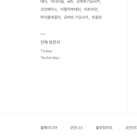
테더
이더리움
eth
로버트기요사키
코인베이스
비탈릭부테린
비트마인
마이클세일러
로버트 기요사키
트럼프
전체 방문자
Today :
Yesterday :
블록미디어
코인니스
블루밍비트
코인리