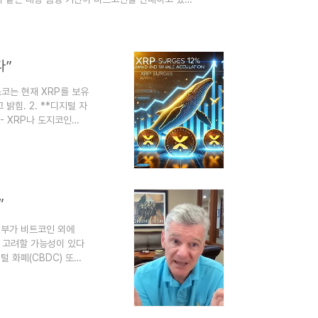
, 비트코인이 위성이 지구로 추락하지 않듯이 이제
edia.co.kr/archives/849157 "비트코인 소
다”
스코는 현재 XRP를 보유
밝힘. 2. **디지털 자
- XRP나 도지코인
 - SWIFT 시스템을 대
*XRP에 대한 비판**:
션이라고 주장. 5. **
”
정부가 비트코인 외에
로 고려할 가능성이 있다
털 화폐(CBDC) 또
전했어요. 특히, 이러
 구축하고 있다고 설명
을 둘러싼 논의가 활발해
 디지털 자산 국가 예비