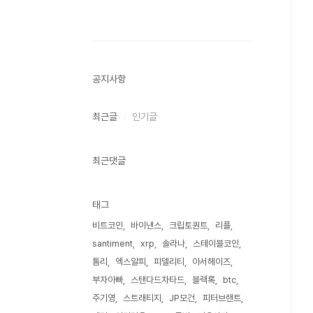
공지사항
최근글
인기글
최근댓글
태그
비트코인
바이낸스
크립토퀀트
리플
santiment
xrp
솔라나
스테이블코인
톰리
엑스알피
피델리티
아서헤이즈
부자아빠
스탠다드차타드
블랙록
btc
주기영
스트래티지
JP모건
피터브랜트