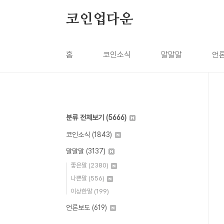
본문 바로가기
코인업다운
홈
코인소식
말말말
언
분류 전체보기
(5666)
코인소식
(1843)
말말말
(3137)
좋은말
(2380)
나쁜말
(556)
이상한말
(199)
언론보도
(619)