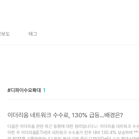
론보도
태그
디파이수요확대
1
이더리움 네트워크 수수료, 130% 급등…배경은?
다음은 이더리움 관련 최근 동향에 대한 정리입니다:📈 이더리움 네트워크 수
이번 주 이더리움(ETH)의 네트워크 수수료가 전주 대비 130.4% 상승하여 **총 
억 원)**를 기록하였습니다.원인 분석:기관 중심 디파이(DeFi) 수요 확대스마