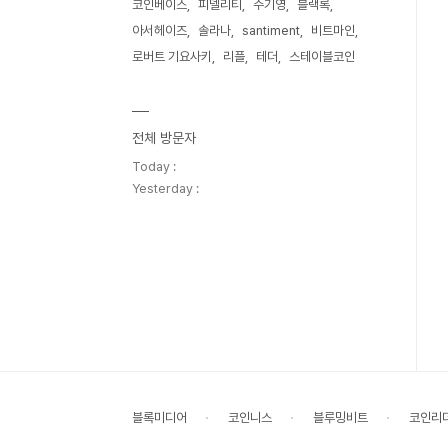
코인베이스
피델리티
주기영
블랙록
아서헤이즈
솔라나
santiment
비트마인
로버트 기요사키
리플
테더
스테이블코인
전체 방문자
Today :
Yesterday :
블록미디어
코인니스
블루밍비트
코인리