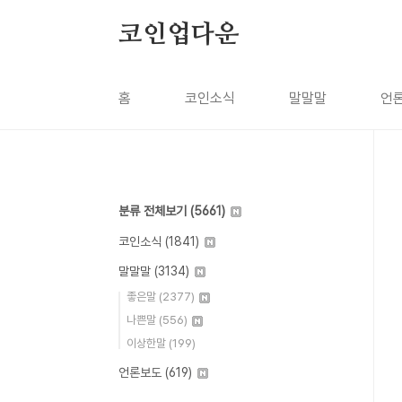
본문 바로가기
코인업다운
홈
코인소식
말말말
언
분류 전체보기
(5661)
코인소식
(1841)
말말말
(3134)
좋은말
(2377)
나쁜말
(556)
이상한말
(199)
언론보도
(619)