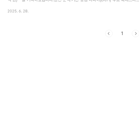
인해 네트워크 혼잡도 및 수수료 동반 상승🔄 기업 움직임: 비트 디지털(Bit Dig
2025. 6. 28.
비트코인 채굴 중심 사업에서 이더리움 스테이킹 및 준비금 운영으로 방향 전환
리움 재투자, 향후 신주 발행 통한 추가 매입 계획자회사 **화이트파이버(White
(IPO)를 준비 중💰 자금 유입 현황: 코인셰어스 보고서디지털 자산 투자..
1