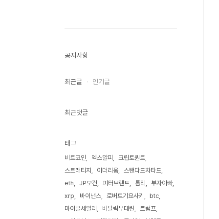
공지사항
최근글
인기글
최근댓글
태그
비트코인
엑스알피
크립토퀀트
스트래티지
이더리움
스탠다드차타드
eth
JP모건
피터브랜트
톰리
부자아빠
xrp
바이낸스
로버트기요사키
btc
마이클세일러
비탈릭부테린
트럼프