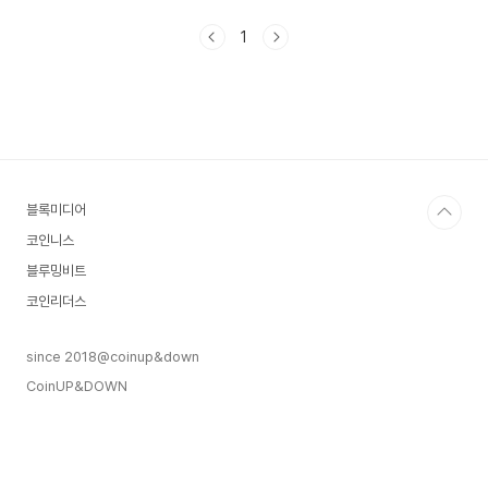
니다. 이는 비트코인이 **‘디지털 금’**으로 불리는
것과 비교됩니다.비트코인은 희소성과 가치 저장 수
1
단으로서의 역할을 강조하는 반면,이더리움은 네트
워크 운영을 위한 연료로 사용되며, 트랜잭션을 처
리하는 데 필수적인 요소입니다.2. 이더리움과 석유
의 차이점비벡 라만과 대니 라이언은 이더리움과 석
유의 주요 차이점을 강조했습니다:공급 구조: 석유
는 수요가 증가하면 생산량이 늘어나지만, 이더리움
은 연간 발행량이 1.5%로 제한되어 있습니다.소각
블록미디어
메커니..
코인니스
블루밍비트
코인리더스
since 2018@coinup&down
CoinUP&DOWN