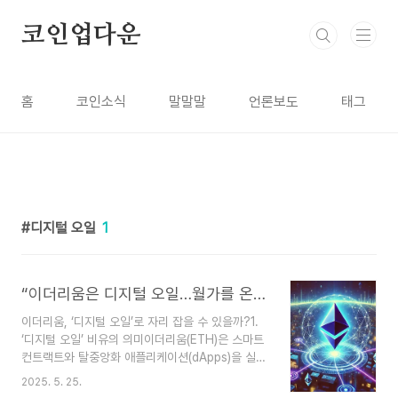
본문 바로가기
코인업다운
홈
코인소식
말말말
언론보도
태그
디지털 오일
1
“이더리움은 디지털 오일…월가를 온보딩한다”(ft. 비트코인은 디지털 골드)
이더리움, ‘디지털 오일’로 자리 잡을 수 있을까?1.
‘디지털 오일’ 비유의 의미이더리움(ETH)은 스마트
컨트랙트와 탈중앙화 애플리케이션(dApps)을 실행
하는 데 필수적인 역할을 합니다. 이 때문에 일부 전
2025. 5. 25.
문가들은 이더리움을 **‘디지털 오일’**로 비유합