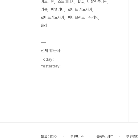
비트마인
스트래티지
btc
비탈릭부테린
리플
피델리티
로버트 기요사키
로버트기요사키
피터브랜트
주기영
솔라나
전체 방문자
Today :
Yesterday :
블록미디어
코인니스
블루밍비트
코인리