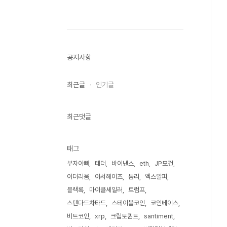
공지사항
최근글
인기글
최근댓글
태그
부자아빠
테더
바이낸스
eth
JP모건
이더리움
아서헤이즈
톰리
엑스알피
블랙록
마이클세일러
트럼프
스탠다드차타드
스테이블코인
코인베이스
비트코인
xrp
크립토퀀트
santiment