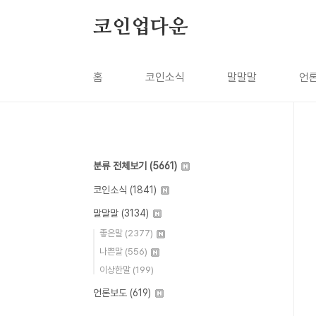
본문 바로가기
코인업다운
홈
코인소식
말말말
언
분류 전체보기
(5661)
코인소식
(1841)
말말말
(3134)
좋은말
(2377)
나쁜말
(556)
이상한말
(199)
언론보도
(619)