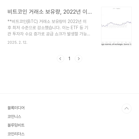
**를 위해 이더리움을 **콜드 월렛**으로 옮기
고 있어 매도 압력이 감소할 수 있습니다. - **크립
비트코인 거래소 보유량, 2022년 이후 최저… ‘공급 쇼크’ 가능성
토퀀트 자료**에 따르면 18일 기준 거래소의 이더
**비트코인(BTC) 거래소 보유량이 2022년 이
리움 보유량은 **1895만 ETH**로, 2016년 7
후 최저 수준으로 감소했습니다. 이는 ETF 등 기
월 이후 가장 낮은 수준입니다. - 거래소 보유량의
관 투자자 수요 증가로 공급 쇼크가 발생할 가능성
하락은 공급량 부족을 유발하여 가격 상승에 **긍
을 시사합니다.** 크립토퀀트(CryptoQuant)
정적 신호**로 해석됩니
2025. 2. 12.
의 온체인 데이터 분석에 따르면, 전체 암호화폐 거
다.https://bloomingbit.io/feed/news/83498 이
래소의 비트코인 보유량은 250만 BTC로 3년 만
더리움, 거래소 보유량 9년래 최저…"공급 충격 온
에 최저치를 기록했습니다. 거래소 내 비트코인 공
1
다"이..
급이 줄어들면 강한 매수 수요가 공급을 초과해 가
격 상승을 촉진하는 ‘공급 쇼크’가 발생할 수 있습니
다. 현재 비트코인은 강한 기관 투자자 관심과 매도
세 약화로 9만 7000 달러를 상회하며 심리적 지지
선인 9만 5000 달러를 유지하고 있습니다.
**ETF 자금 유입 둔화는 향후 비트코인 가격 상
승 모멘텀에 부담이 될 수 있습니다.** 비트겟
블록미디어
(Bitget) ..
코인니스
블루밍비트
코인리더스