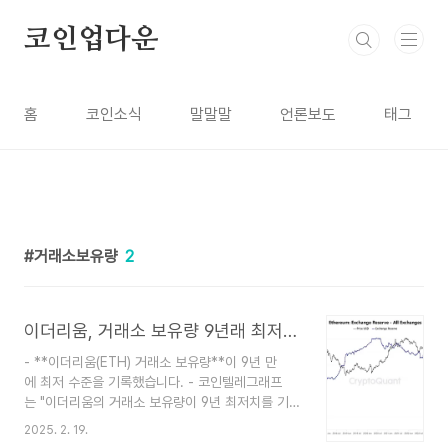
본문 바로가기
코인업다운
홈
코인소식
말말말
언론보도
태그
거래소보유량
2
이더리움, 거래소 보유량 9년래 최저…"공급 충격 온다"
- **이더리움(ETH) 거래소 보유량**이 9년 만
에 최저 수준을 기록했습니다. - 코인텔레그래프
는 "이더리움의 거래소 보유량이 9년 최저치를 기록
했으며, 공급 충격에 의한 **가격 상승 가능성**
2025. 2. 19.
이 있다"고 밝혔습니다. - 투자자들이 **장기 보유