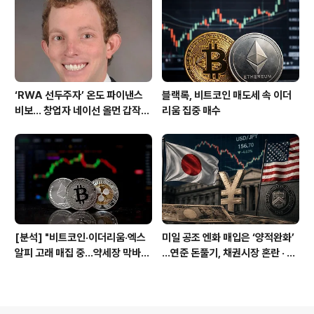
‘RWA 선두주자’ 온도 파이낸스
블랙록, 비트코인 매도세 속 이더
비보… 창업자 네이선 올먼 갑작스
리움 집중 매수
런 별세
[분석] "비트코인·이더리움·엑스
미일 공조 엔화 매입은 ‘양적완화’
알피 고래 매집 중…약세장 막바지
…연준 돈풀기, 채권시장 혼란 · 비
신호"
트코인에 기회