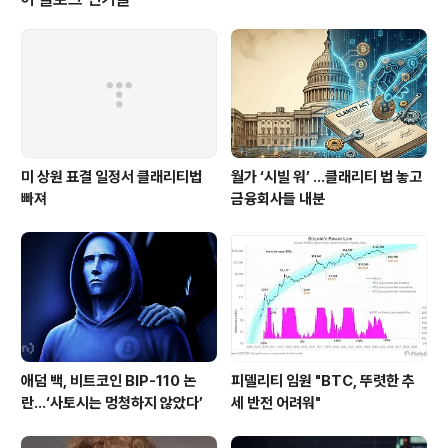
은행들도 자체 솔루션 구축 중.신규 발행자는 유통 채널이
없어 **사용자 유인을 위해 높은 순이자마진(NIM)**을
제공해야 할 상황.💬 시사점헤이즈의 분석은 스테이블코인
시장이 단순한 기술력이나 담보 구조만으로는 성공하기 어
렵고, 거래소·플랫폼과의 전략적 제..
미 상원 표결 일정서 클래리티법
월가 ‘시빌 워’ …클래리티 법 놓고
빠져
금융회사들 내분
애덤 백, 비트코인 BIP-110 논
피델리티 임원 "BTC, 뚜렷한 추
란…‘사토시는 멍청하지 않았다’
세 반전 어려워"