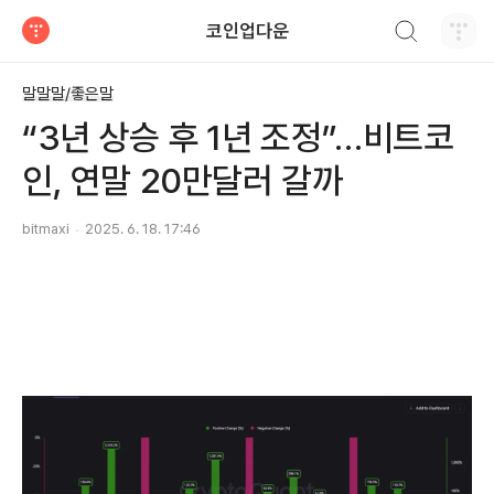
검색하기
코인업다운
티스토리
말말말/좋은말
“3년 상승 후 1년 조정”…비트코
인, 연말 20만달러 갈까
bitmaxi
2025. 6. 18. 17:46