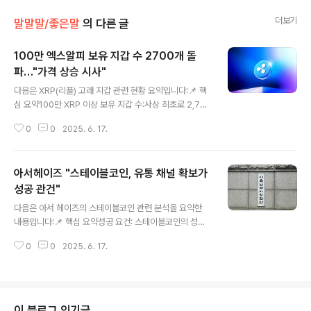
더보기
말말말/좋은말
의 다른 글
100만 엑스알피 보유 지갑 수 2700개 돌
파…"가격 상승 시사"
글 내용
다음은 XRP(리플) 고래 지갑 관련 현황 요약입니다:📌 핵
심 요약100만 XRP 이상 보유 지갑 수:사상 최초로 2,700
개 돌파 (2025년 6월 기준)→ 이는 약 225만 달러 이상
0
0
2025. 6. 17.
규모의 XRP를 보유한 지갑 수에 해당시장 해석:고래 투자
자들의 대량 매집이 진행 중인 신호XRP 가격이 2달러 초
반대에서 집중 매수되고 있음XRP Ledger 일일 거래량도
아서헤이즈 "스테이블코인, 유통 채널 확보가
최근 3개월 평균을 상회활성 주소 수는 29만 5천 개로, 전
주 대비 637.5% 급증가격 전망:분석가들은 이러한 온체
성공 관건"
글 내용
인 지표를 근거로 XRP 가격이 최소 8달러까지 상승할 수
다음은 아서 헤이즈의 스테이블코인 관련 분석을 요약한
있다는 전망을 제시.XRP의 네트워크 활동과 고래 축적이
내용입니다:📌 핵심 요약성공 요건: 스테이블코인의 성공
동시에 증가하는 흐름은 과거에도 가격 랠리의 전조로 해
은 강력한 유통 채널 확보에 달려 있음.기존 사례:테더(US
석된 바 있습니다.https://bloomingbit.io/..
0
0
2025. 6. 17.
DT): 비트파이넥스와의 협력 및 중화권 내 신뢰를 기반으
로 글로벌 시장에서 우위 확보.서클(USDC): 코인베이스와
협업 중이나 시장 점유율은 USDT에 미치지 못함.신규 발
행자의 어려움:주요 거래소들이 이미 기존 발행자들과 제
휴하거나 직접 스테이블코인을 소유.소셜미디어 기업 및
이 블로그 인기글